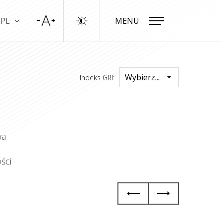
PL
MENU
ZAMKNIJ
Wybierz...
Indeks GRI:
wa
ści
Zasady