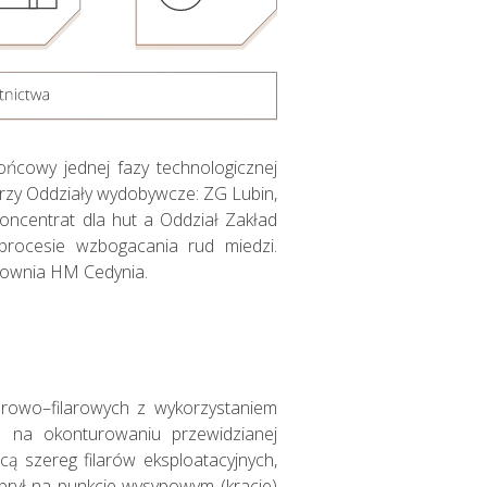
ńcowy jednej fazy technologicznej
rzy Oddziały wydobywcze: ZG Lubin,
oncentrat dla hut a Oddział Zakład
rocesie wzbogacania rud miedzi.
cownia HM Cedynia.
Sprawozdania
Finansowe
orowo–filarowych z wykorzystaniem
ce na okonturowaniu przewidzianej
Skonsolidowane
cą szereg filarów eksploatacyjnych,
brył na punkcie wysypowym (kracie)