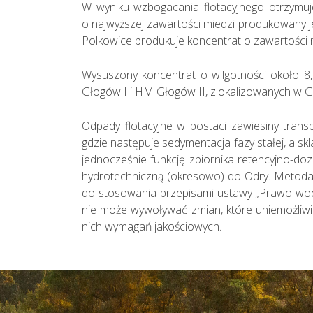
W wyniku wzbogacania flotacyjnego otrzymuje
o najwyższej zawartości miedzi produkowany j
Polkowice produkuje koncentrat o zawartości 
Wysuszony koncentrat o wilgotności około 8
Głogów I i HM Głogów II, zlokalizowanych w G
Odpady flotacyjne w postaci zawiesiny tra
gdzie następuje sedymentacja fazy stałej, a 
jednocześnie funkcję zbiornika retencyjno-d
hydrotechniczną (okresowo) do Odry. Metoda
do stosowania przepisami ustawy „Prawo wo
nie może wywoływać zmian, które uniemożliw
nich wymagań jakościowych.