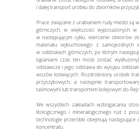
i dalej transport urobku do zbiorników przys
Prace związane z urabianiem rudy miedzi s
górniczych, w większości wyposażonych w
w następującym cyklu: wiercenie otworów 
materiału wybuchowego z samojezdnych w
w oddziałach górniczych, po którym następuj
tąpaniami czas ten może zostać wydłużony
odstawcze i jego odstawa do wysypu oddzia
wozów kotwiących. Rozdrobniony urobek tra
przyszybowych, a następnie transportowan
taśmowymi lub transportem kolejowym do Rejo
We wszystkich zakładach wzbogacania stos
litologicznego i mineralogicznego rud z po
technologie przeróbki obejmują następujące op
koncentratu.