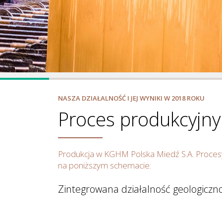
Nasza Strategia
NASZA DZIAŁALNOŚĆ I JEJ WYNIKI W 2018 ROKU
Proces produkcyjny
Produkcja w KGHM Polska Miedź S.A. Proces
na poniższym schemacie:
Zintegrowana działalność geologiczn