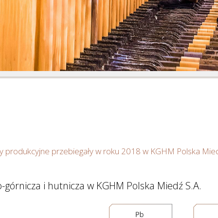
Zarządzanie
Ryzykiem
y produkcyjne przebiegały w roku 2018
w KGHM Polska Mied
o-górnicza i hutnicza w KGHM Polska Miedź S.A.