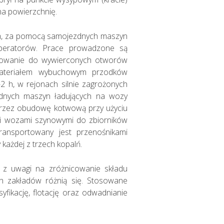
na powierzchnię.
ym, za pomocą samojezdnych maszyn
operatorów. Prace prowadzone są
adowanie do wywierconych otworów
materiałem wybuchowym przodków
2 h, w rejonach silnie zagrożonych
dnych maszyn ładujących na wozy
przez obudowę kotwową przy użyciu
mi wozami szynowymi do zbiorników
ransportowany jest przenośnikami
ażdej z trzech kopalń.
 z uwagi na zróżnicowanie składu
ch zakładów różnią się. Stosowane
yfikację, flotację oraz odwadnianie