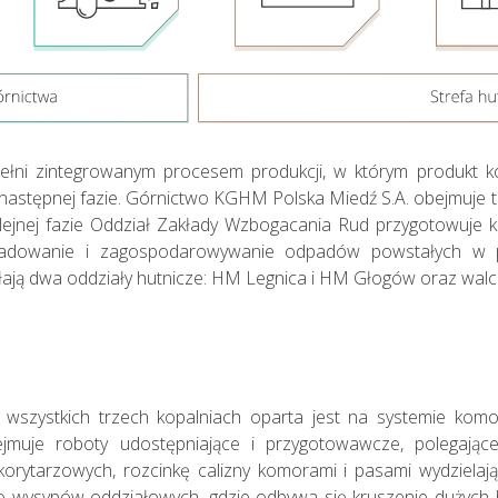
łni zintegrowanym procesem produkcji, w którym produkt ko
następnej fazie. Górnictwo KGHM Polska Miedź S.A. obejmuje t
ejnej fazie Oddział Zakłady Wzbogacania Rud przygotowuje k
kładowanie i zagospodarowywanie odpadów powstałych w p
łają dwa oddziały hutnicze: HM Legnica i HM Głogów oraz wal
Sprawozdania
Finansowe
 wszystkich trzech kopalniach oparta jest na systemie kom
bejmuje roboty udostępniające i przygotowawcze, polegają
Jednostkowe
 korytarzowych, rozcinkę calizny komorami i pasami wydzielają
o wysypów oddziałowych, gdzie odbywa się kruszenie dużych 