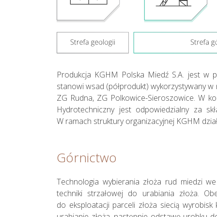
Produkcja KGHM Polska Miedź S.A. jest w pe
stanowi wsad (półprodukt) wykorzystywany w 
ZG Rudna, ZG Polkowice-Sieroszowice. W kol
Hydrotechniczny jest odpowiedzialny za s
W ramach struktury organizacyjnej KGHM dzia
Górnictwo
Perspektywy
Technologia wybierania złoża rud miedzi we
techniki strzałowej do urabiania złoża. O
do eksploatacji parceli złoża siecią wyrobisk
urabianie złoża, następnie odstawę urobku d