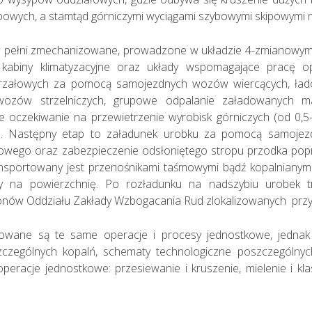
zybowych, a stamtąd górniczymi wyciągami szybowymi skipowymi 
ą w pełni zmechanizowane, prowadzone w układzie 4-zmianow
 kabiny klimatyzacyjne oraz układy wspomagające pracę 
strzałowych za pomocą samojezdnych wozów wiercących, ł
ozów strzelniczych, grupowe odpalanie załadowanych 
e oczekiwanie na przewietrzenie wyrobisk górniczych (od 0,5-
). Następny etap to załadunek urobku za pomocą samojez
łowego oraz zabezpieczenie odsłoniętego stropu przodka po
nsportowany jest przenośnikami taśmowymi bądź kopalniany
y na powierzchnię. Po rozładunku na nadszybiu urobek t
nów Oddziału Zakłady Wzbogacania Rud zlokalizowanych przy k
owane są te same operacje i procesy jednostkowe, jednak
szczególnych kopalń, schematy technologiczne poszczególny
eracje jednostkowe: przesiewanie i kruszenie, mielenie i klas