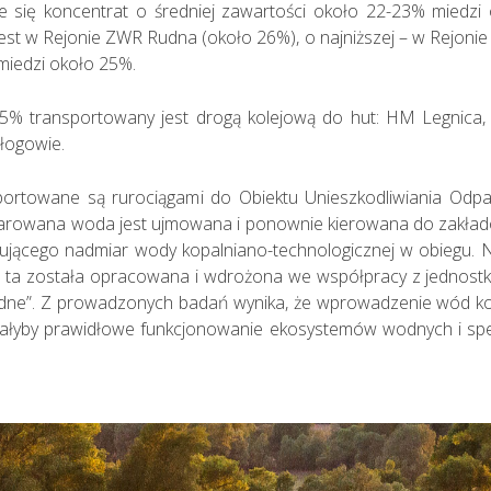
 się koncentrat o średniej zawartości około 22-23% miedzi 
est w Rejonie ZWR Rudna (około 26%), o najniższej – w Rejon
miedzi około 25%.
,5% transportowany jest drogą kolejową do hut: HM Legnica,
łogowie.
nsportowane są rurociągami do Obiektu Unieszkodliwiania O
sklarowana woda jest ujmowana i ponownie kierowana do zakła
ozującego nadmiar wody kopalniano-technologicznej w obiegu.
 ta została opracowana i wdrożona we współpracy z jednost
dne”. Z prowadzonych badań wynika, że wprowadzenie wód ko
iałyby prawidłowe funkcjonowanie ekosystemów wodnych i spe