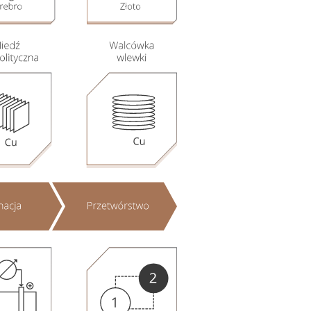
Nasza
działalność i jej
wyniki w 2018
roku