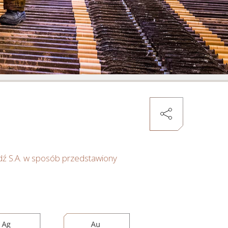
Zarządzanie
kapitałem
ludzkim
ź S.A. w sposób przedstawiony