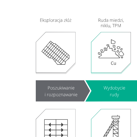
Działania w
sferze
zagadnień
społecznych