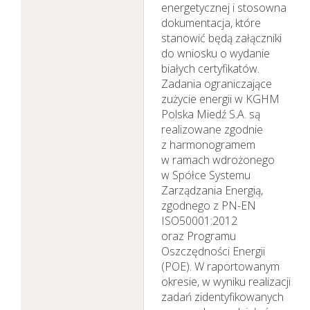
energetycznej i stosowna
dokumentacja, które
stanowić będą załączniki
do wniosku o wydanie
białych certyfikatów.
Zadania ograniczające
zużycie energii w KGHM
Polska Miedź S.A. są
realizowane zgodnie
z harmonogramem
w ramach wdrożonego
w Spółce Systemu
Zarządzania Energią,
zgodnego z PN-EN
ISO50001:2012
oraz Programu
Oszczędności Energii
(POE). W raportowanym
okresie, w wyniku realizacji
zadań zidentyfikowanych