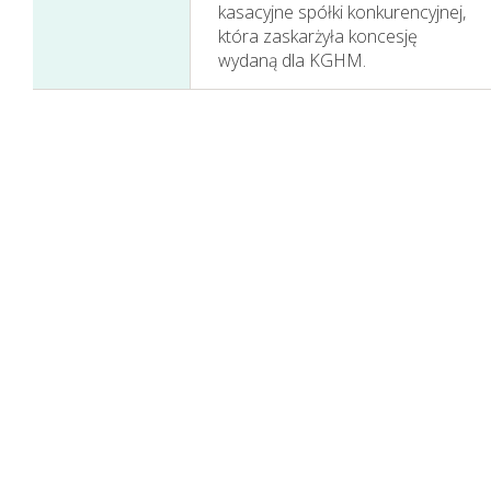
kasacyjne spółki konkurencyjnej,
która zaskarżyła koncesję
wydaną dla KGHM.
Sprawozdania
Finansowe
Skonsolidowane