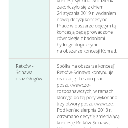
koncesji Synklina Grodziecka
zakończyło się z dniem
24 stycznia 2019 r. wydaniem
nowej decyzji koncesyjnej.
Prace w obszarze objętym tą
koncesją będą prowadzone
równolegle z badaniami
hydrogeologicznymi
na obszarze koncesji Konrad.
Retków -
Spółka na obszarze koncesji
Ścinawa
Retków-Ścinawa kontynuuje
oraz Głogów
realizację II etapu prac
poszukiwawczo-
rozpoznawczych, w ramach
którego do tej pory wykonano
trzy otwory poszukiwawcze.
Pod koniec sierpnia 2018 r.
otrzymano decyzję zmieniającą
koncesję Retków-Ścinawa,
Nasza działalność i jej