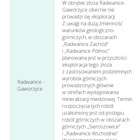
W obrębie złoża Radwanice-
Gaworzyce obecnie nie
prowadzi się eksploracji.
Z uwagi na dużą zmienność
warunków geologiczno-
górniczych, w obszarach
„Radwanice Zachód”
i „Radwanice Północ”
planowana jest w przyszłości
eksploracja tego złoża
z zastosowaniem podziemnych
wyrobisk górniczych
Radwanice -
Działania w sferze
prowadzonych głównie
Gaworzyce
w strefach występowania
zagadnień
mineralizacji miedziowej. Termin
społecznych
rozpoczęcia tych robót
uzależniony jest od postępu
robót górniczych w obszarach
górniczych „Sieroszowice”
i „Radwanice Wschodnie”.