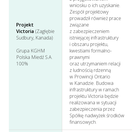
wniosku o ich uzyskanie.
Zespół projektowy
prowadził również prace
Projekt
związane
Victoria
(Zagłębie
z zabezpieczeniem
Sudbury, Kanada)
istniejącej infrastruktury
i obszaru projektu,
Grupa KGHM
kwestiami formalno-
Polska Miedź S.A.
prawnymi
100%
oraz utrzymaniem relacji
z ludnością rdzenną
w Prowincji Ontario
w Kanadzie. Budowa
infrastruktury w ramach
projektu Victoria będzie
realizowana w sytuacji
zabezpieczenia przez
Spółkę nadwyżek środków
finansowych.