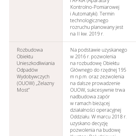
i APKiA (Aparatury
Kontrolno-Pomiarowej
i Automatyki). Termin
technologicznego
rozruchu planowany jest
na II kw. 2019 r.
Rozbudowa
Na podstawie uzyskanego
Obiektu
w 2016 r. pozwolenia
Unieszkodliwiania
na rozbudowę Obiektu
Odpadów
Głównego do rzędnej 195
Wydobywczych
m n.p.m. oraz zezwolenia
(OUOW) „Żelazny
na dalsze prowadzenie
Most”
OUOW, sukcesywnie trwa
nadbudowa zapór
w ramach bieżącej
działalności operacyjnej
Oddziału. W marcu 2018 r.
uzyskano decyzję
pozwolenia na budowę