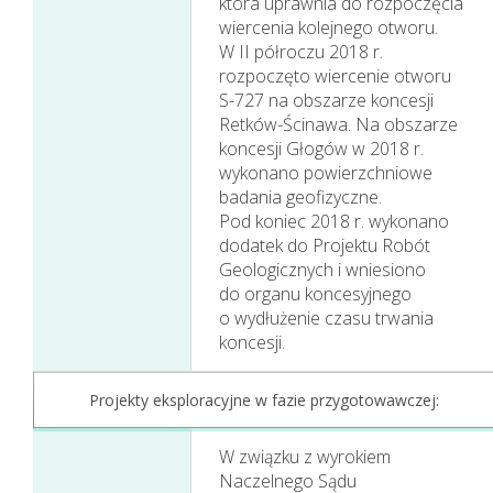
która uprawnia do rozpoczęcia
wyniki w 2018 roku
wiercenia kolejnego otworu.
W II półroczu 2018 r.
rozpoczęto wiercenie otworu
S-727 na obszarze koncesji
Retków-Ścinawa. Na obszarze
koncesji Głogów w 2018 r.
wykonano powierzchniowe
badania geofizyczne.
Pod koniec 2018 r. wykonano
dodatek do Projektu Robót
Geologicznych i wniesiono
do organu koncesyjnego
o wydłużenie czasu trwania
koncesji.
Projekty eksploracyjne w fazie przygotowawczej:
W związku z wyrokiem
Naczelnego Sądu