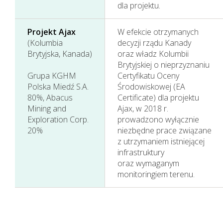
dla projektu.
Projekt Ajax
W efekcie otrzymanych
(Kolumbia
decyzji rządu Kanady
Brytyjska, Kanada)
oraz władz Kolumbii
Brytyjskiej o nieprzyznaniu
Grupa KGHM
Certyfikatu Oceny
Polska Miedź S.A.
Środowiskowej (EA
80%, Abacus
Certificate) dla projektu
Mining and
Ajax, w 2018 r.
Exploration Corp.
prowadzono wyłącznie
20%
niezbędne prace związane
z utrzymaniem istniejącej
infrastruktury
oraz wymaganym
monitoringiem terenu.