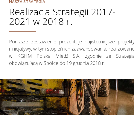
NASZA STRATEGIA
Realizacja Strategii 2017-
2021 w 2018 r.
Poniższe zestawienie prezentuje najistotniejsze projekt
i inicjatywy, w tym stopień ich zaawansowania, realizowan
w KGHM Polska Miedź S.A. zgodnie ze Strategi
Zarządzanie Ryzykiem
obowiązującą w Spółce do 19 grudnia 2018 r.: