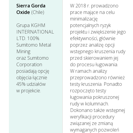
Sierra Gorda
W 2018 r. prowadzono
Oxide
(Chile)
prace mające na celu
minimalizację
Grupa KGHM
potencjalnych ryzyk
INTERNATIONAL
projektu i zwiększenie jego
LTD. 100%.
efektywności, głównie
Sumitomo Metal
poprzez analizę opcji
Mining
wstępnego kruszenia rudy
oraz Sumitomo
przed skierowaniem jej
Corporation
do procesu ługowania.
posiadają opcję
W ramach analizy
objęcia łącznie
przeprowadzono również
45% udziałów
testy kruszenia. Ponadto
w projekcie.
rozpoczęto testy
ługowania pokruszonej
rudy w kolumnach.
Dokonano także wstępnej
weryfikacji procedury
związanej ze zmianą
wymaganych pozwoleń