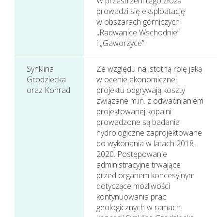
W przestrzeni tego złoża
prowadzi się eksploatację
w obszarach górniczych
„Radwanice Wschodnie”
i „Gaworzyce”.
Synklina
Ze względu na istotną rolę jaką
Grodziecka
w ocenie ekonomicznej
oraz Konrad
projektu odgrywają koszty
związane m.in. z odwadnianiem
projektowanej kopalni
prowadzone są badania
hydrologiczne zaprojektowane
do wykonania w latach 2018-
2020. Postępowanie
administracyjne trwające
Działania w sferze
przed organem koncesyjnym
środowiska
dotyczące możliwości
kontynuowania prac
naturalnego
geologicznych w ramach