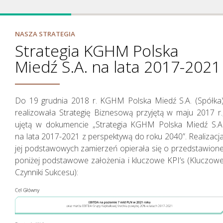
NASZA STRATEGIA
Strategia KGHM Polska
Miedź S.A. na lata 2017-2021
Jak tworzymy wartość
Do 19 grudnia 2018 r. KGHM Polska Miedź S.A. (Spółka
realizowała Strategię Biznesową przyjętą w maju 2017 r.
ujętą w dokumencie „Strategia KGHM Polska Miedź S.A
na lata 2017-2021 z perspektywą do roku 2040”. Realizacj
jej podstawowych zamierzeń opierała się o przedstawion
poniżej podstawowe założenia i kluczowe KPI’s (Kluczow
Czynniki Sukcesu):