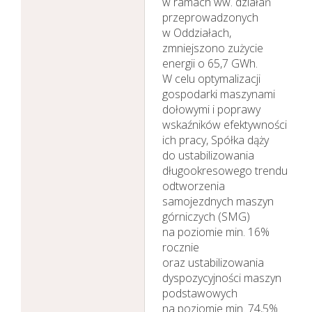
w ramach ww. działań
przeprowadzonych
w Oddziałach,
zmniejszono zużycie
energii o 65,7 GWh.
W celu optymalizacji
gospodarki maszynami
dołowymi i poprawy
wskaźników efektywności
ich pracy, Spółka dąży
do ustabilizowania
długookresowego trendu
odtworzenia
samojezdnych maszyn
górniczych (SMG)
na poziomie min. 16%
rocznie
oraz ustabilizowania
dyspozycyjności maszyn
podstawowych
na poziomie min. 74,5%.