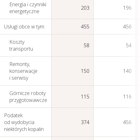
Energia i czynniki
203
196
energetyczne
Usługi obce w tym:
455
456
Koszty
58
54
transportu
Remonty,
konserwacje
150
140
i serwisy
Działania w sferze
zagadnień
Górnicze roboty
115
116
przygotowawcze
społecznych
Podatek
od wydobycia
374
456
niektórych kopalin