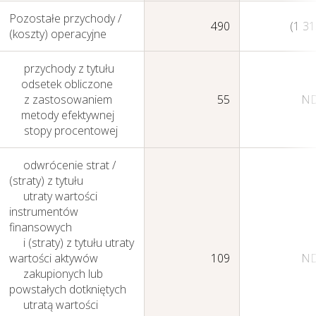
Pozostałe przychody /
490
(1 31
(koszty) operacyjne
przychody z tytułu
odsetek obliczone
z zastosowaniem
55
N
Zasady zarządzania
metody efektywnej
stopy procentowej
odwrócenie strat /
(straty) z tytułu
utraty wartości
instrumentów
finansowych
i (straty) z tytułu utraty
wartości aktywów
109
N
zakupionych lub
powstałych dotkniętych
utratą wartości