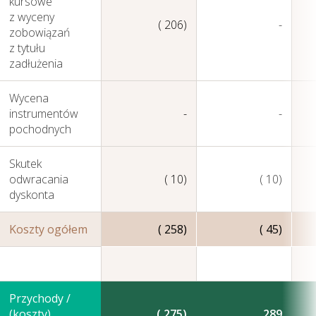
kursowe
z wyceny
( 206)
-
zobowiązań
z tytułu
zadłużenia
Wycena
instrumentów
-
-
pochodnych
Skutek
odwracania
( 10)
( 10)
dyskonta
Koszty ogółem
( 258)
( 45)
Przychody /
(koszty)
( 275)
289