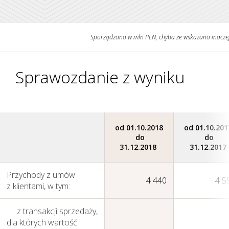
Sporządzono w mln PLN, chyba że wskazano inacze
Grupa KGHM i Nasze
Otoczenie
Sprawozdanie z wyniku
od 01.10.2018
od 01.10.201
do
do
31.12.2018
31.12.2017
Przychody z umów
4 440
4 5
z klientami, w tym:
z transakcji sprzedaży,
dla których wartość