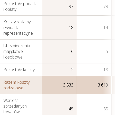
Pozostałe podatki
97
79
i opłaty
Koszty reklamy
i wydatki
18
14
reprezentacyjne
Ubezpieczenia
majątkowe
6
5
i osobowe
Pozostałe koszty
2
18
Razem koszty
3 533
3 619
rodzajowe
Działania w sferze
środowiska
Wartość
sprzedanych
naturalnego
45
35
towarów