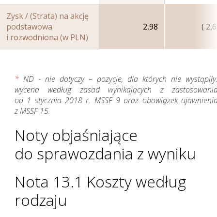
Zysk / (Strata) na akcję
podstawowa
2,98
( 2,
i rozwodniona (w PLN)
*
ND - nie dotyczy – pozycje, dla których nie wystąpiły
wycena według zasad wynikających z zastosowani
Zarządzanie Ryzykiem
od 1 stycznia 2018 r. MSSF 9 oraz obowiązek ujawnieni
z MSSF 15.
Noty objaśniające
do sprawozdania z wyniku
Nota 13.1 Koszty według
rodzaju