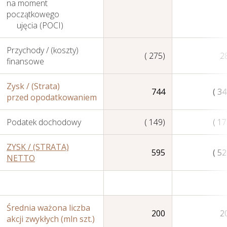
na moment
początkowego
ujęcia (POCI)
Przychody / (koszty)
( 275)
2
finansowe
Zysk / (Strata)
Nasza Strategia
744
( 34
przed opodatkowaniem
Podatek dochodowy
( 149)
( 17
ZYSK / (STRATA)
595
( 52
NETTO
Średnia ważona liczba
200
2
akcji zwykłych (mln szt.)