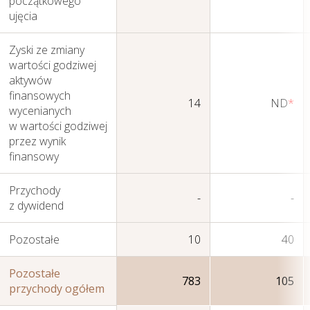
początkowego
ujęcia
Zyski ze zmiany
wartości godziwej
aktywów
finansowych
14
ND
*
wycenianych
w wartości godziwej
przez wynik
finansowy
Przychody
-
-
z dywidend
Pozostałe
10
40
Pozostałe
783
105
przychody ogółem