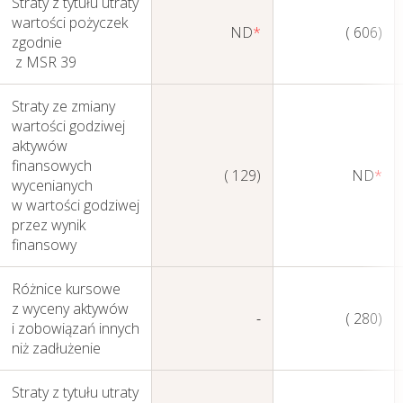
Straty z tytułu utraty
wartości pożyczek
ND
*
( 606)
zgodnie
z MSR 39
Straty ze zmiany
wartości godziwej
aktywów
finansowych
( 129)
ND
*
wycenianych
w wartości godziwej
przez wynik
finansowy
Różnice kursowe
z wyceny aktywów
-
( 280)
i zobowiązań innych
niż zadłużenie
Straty z tytułu utraty