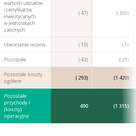
wartości udziałów
i certyfikatów
( 47)
( 330)
inwestycyjnych
w jednostkach
zależnych
Utworzenie rezerw
( 10)
( 5)
Pozostałe
( 42)
( 29)
Pozostałe koszty
( 293)
(1 420)
ogółem
Pozostałe
przychody /
490
(1 315)
(koszty)
operacyjne