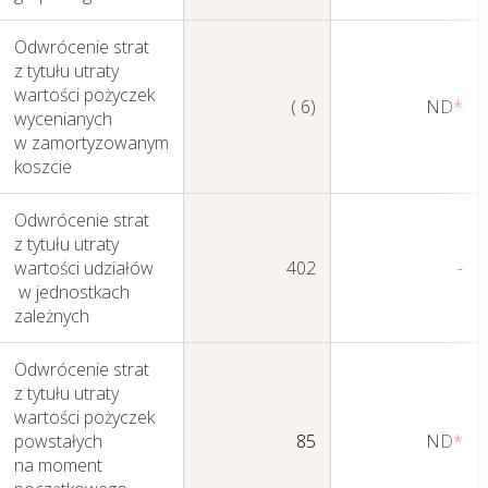
Odwrócenie strat
z tytułu utraty
wartości pożyczek
( 6)
ND
*
wycenianych
w zamortyzowanym
Sprawozdania
koszcie
Finansowe
Odwrócenie strat
Skonsolidowane
z tytułu utraty
wartości udziałów
402
-
w jednostkach
zależnych
Odwrócenie strat
z tytułu utraty
wartości pożyczek
powstałych
85
ND
*
na moment