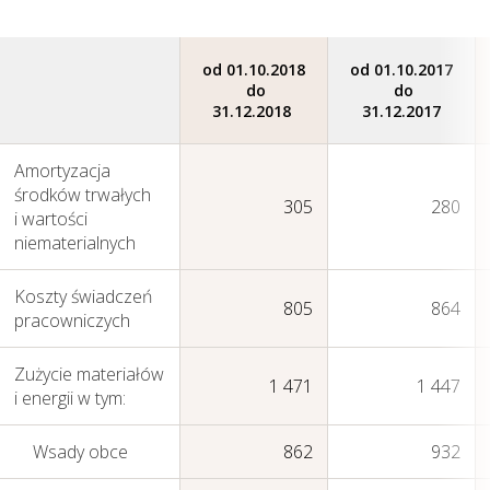
od 01.10.2018
od 01.10.2017
do
do
31.12.2018
31.12.2017
Amortyzacja
środków trwałych
305
280
i wartości
Zarządzanie kapitałem
niematerialnych
ludzkim
Koszty świadczeń
805
864
pracowniczych
Zużycie materiałów
1 471
1 447
i energii w tym:
Wsady obce
862
932