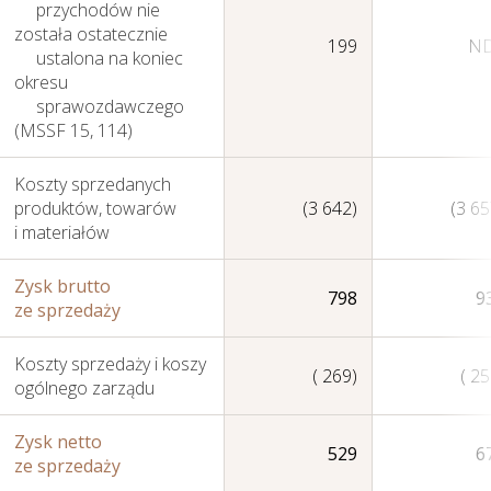
przychodów nie
została ostatecznie
199
N
ustalona na koniec
okresu
sprawozdawczego
(MSSF 15, 114)
Jak tworzymy wartość
Koszty sprzedanych
produktów, towarów
(3 642)
(3 65
i materiałów
Zysk brutto
798
9
ze sprzedaży
Koszty sprzedaży i koszy
( 269)
( 25
ogólnego zarządu
Zysk netto
529
6
ze sprzedaży