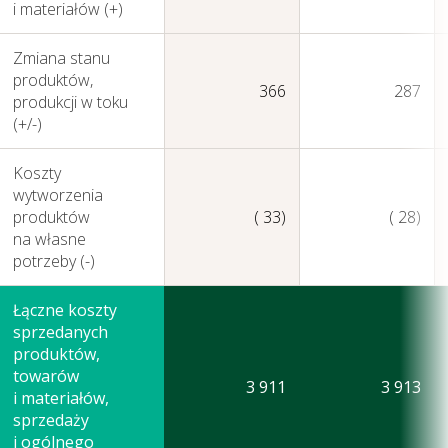
i materiałów (+)
Zmiana stanu
produktów,
366
287
produkcji w toku
(+/-)
Koszty
wytworzenia
produktów
( 33)
( 28)
na własne
potrzeby (-)
Łączne koszty
sprzedanych
produktów,
towarów
3 911
3 913
i materiałów
,
sprzedaży
Nasza działalność i jej
i ogólnego