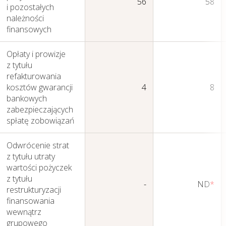
56
58
i pozostałych
należności
finansowych
Sprawozdania
Finansowe
Opłaty i prowizje
Jednostkowe
z tytułu
refakturowania
kosztów gwarancji
4
8
bankowych
zabezpieczających
spłatę zobowiązań
Odwrócenie strat
z tytułu utraty
wartości pożyczek
z tytułu
-
ND
*
restrukturyzacji
finansowania
wewnątrz
grupowego