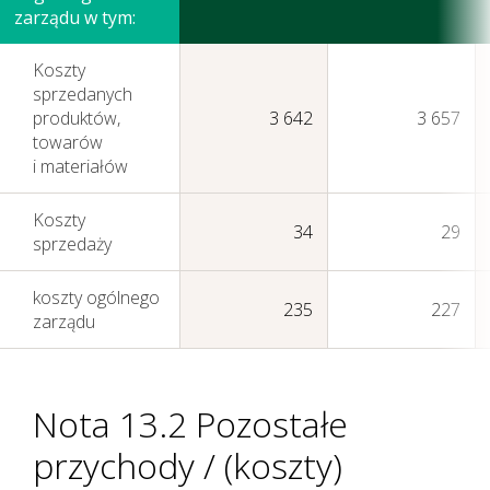
zarządu w tym:
wyniki w 2018 roku
Koszty
sprzedanych
produktów,
3 642
3 657
towarów
i materiałów
Koszty
34
29
sprzedaży
koszty ogólnego
235
227
zarządu
Nota 13.2 Pozostałe
przychody / (koszty)