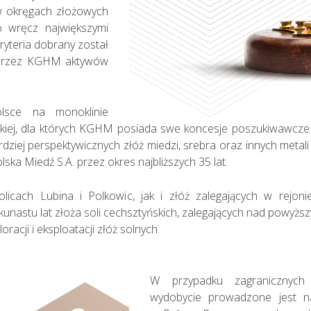
w okręgach złożowych
o wręcz największymi
ryteria dobrany został
h przez KGHM aktywów
olsce na monoklinie
iej, dla których KGHM posiada swe koncesje poszukiwawcze i
rdziej perspektywicznych złóż miedzi, srebra oraz innych meta
a Miedź S.A. przez okres najbliższych 35 lat.
licach Lubina i Polkowic, jak i złóż zalegających w rejo
lkunastu lat złoża soli cechsztyńskich, zalegających nad powyż
acji i eksploatacji złóż solnych.
W przypadku zagranicznych 
wydobycie prowadzone jest na