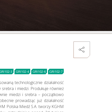
Zarządzanie
kapitałem
ludzkim
GRI102-3
GRI102-4
GRI102-6
GRI102-7
sowaną technologicznie działalność
srebra i miedzi. Produkuje również
łównie miedzi i srebra – początkowo
obecnie prowadząc już działalność
KGHM Polska Miedź S.A. tworzy KGHM