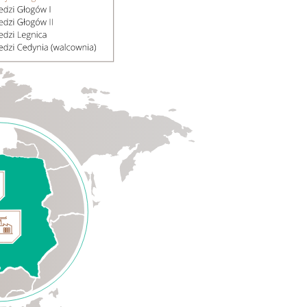
Sprawozdania
Finansowe
Skonsolidowane