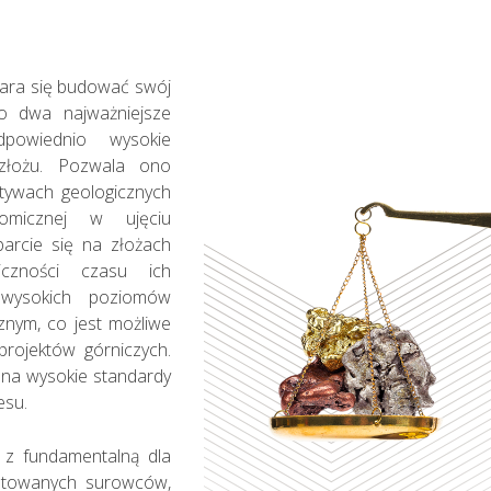
ara się budować swój
o dwa najważniejsze
powiednio wysokie
złożu. Pozwala ono
ktywach geologicznych
omicznej w ujęciu
arcie się na złożach
czności czasu ich
 wysokich poziomów
znym, co jest możliwe
projektów górniczych.
na wysokie standardy
esu.
 z fundamentalną dla
loatowanych surowców,