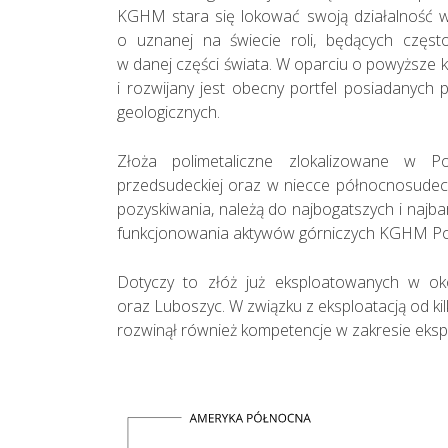
KGHM stara się lokować swoją działalność 
o uznanej na świecie roli, będących częst
w danej części świata. W oparciu o powyższe k
i rozwijany jest obecny portfel posiadanyc
geologicznych.
Złoża polimetaliczne zlokalizowane w P
przedsudeckiej oraz w niecce północnosudeck
pozyskiwania, należą do najbogatszych i najba
funkcjonowania aktywów górniczych KGHM Polsk
Dotyczy to złóż już eksploatowanych w oko
oraz Luboszyc. W związku z eksploatacją od ki
rozwinął również kompetencje w zakresie eksplor