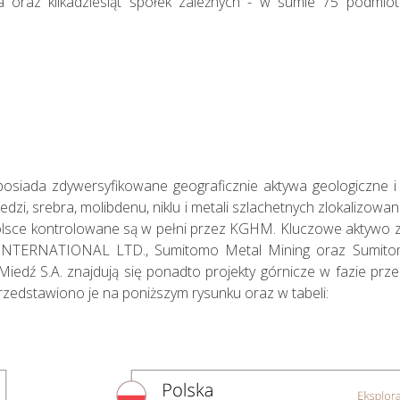
a oraz kilkadziesiąt spółek zależnych - w sumie 75 podmiot
iada zdywersyfikowane geograficznie aktywa geologiczne i g
Działania w
zi, srebra, molibdenu, niklu i metali szlachetnych zlokalizowan
sferze
lsce kontrolowane są w pełni przez KGHM. Kluczowe aktywo za
TERNATIONAL LTD., Sumitomo Metal Mining oraz Sumitomo 
środowiska
edź S.A. znajdują się ponadto projekty górnicze w fazie przed
naturalnego
. Przedstawiono je na poniższym rysunku oraz w tabeli: