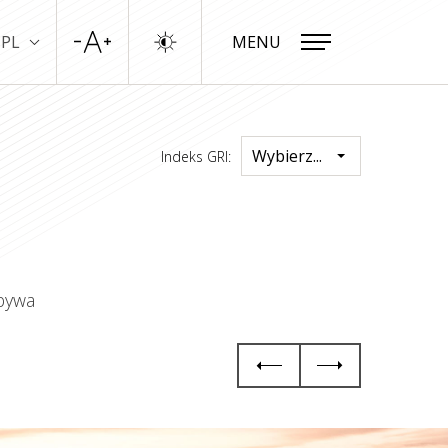
PL
MENU
ZAMKNIJ
Wybierz...
Indeks GRI:
obywa
Zasady