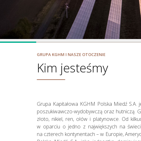
Nasza Strategia
GRUPA KGHM I NASZE OTOCZENIE
Kim jesteśmy
Grupa Kapitałowa KGHM Polska Miedź S.A. jes
poszukiwawczo-wydobywczą oraz hutniczą. Gr
złoto, nikiel, ren, ołów i platynowce. Od ki
w oparciu o jedno z największych na świeci
na czterech kontynentach – w Europie, Amery