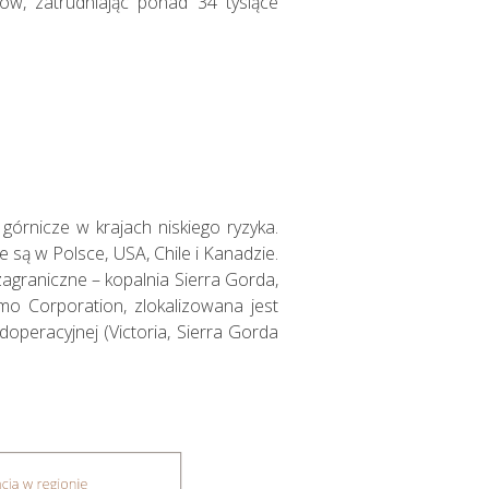
ów, zatrudniając ponad 34 tysiące
órnicze w krajach niskiego ryzyka.
Nasza
e są w Polsce, USA, Chile i Kanadzie.
działalność i jej
graniczne – kopalnia Sierra Gorda,
Corporation, zlokalizowana jest
wyniki w 2018
operacyjnej (Victoria, Sierra Gorda
roku