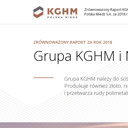
Zrównoważony Raport K
Polska Miedź S.A. za 2018 
Rozdziały
ZRÓWNOWAŻONY RAPORT ZA ROK 2018
Grupa KGHM i 
Grupa KGHM należy do ścisł
Produkuje również złoto, ni
i przetwarza rudy polimetal
Grupa KGHM i