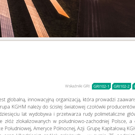
Zarządzanie
Ryzykiem
Wskaźniki GRI:
GRI102-1
GRI102-2
t globalną, innowacyjną organizacją, która prowadzi zaawan
upa KGHM należy do ścisłej światowej czołówki producentów 
lkudziesięciu lat wydobywa i przetwarza rudy polimetaliczne g
e złóż zlokalizowanych w południowo-zachodniej Polsce, a 
ce Południowej, Ameryce Północnej, Azji. Grupę Kapitałową 