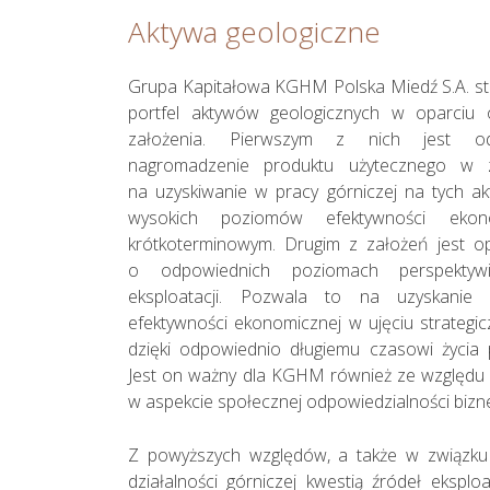
Aktywa geologiczne
Grupa Kapitałowa KGHM Polska Miedź S.A. st
portfel aktywów geologicznych w oparciu 
założenia. Pierwszym z nich jest od
nagromadzenie produktu użytecznego w 
na uzyskiwanie w pracy górniczej na tych a
wysokich poziomów efektywności ekon
krótkoterminowym. Drugim z założeń jest op
o odpowiednich poziomach perspektywi
eksploatacji. Pozwala to na uzyskanie
efektywności ekonomicznej w ujęciu strategic
dzięki odpowiednio długiemu czasowi życia 
Jest on ważny dla KGHM również ze względu 
w aspekcie społecznej odpowiedzialności bizn
Z powyższych względów, a także w związku
działalności górniczej kwestią źródeł eksp