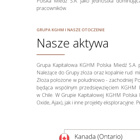
Polska Miedź S.A. jako jednostka dominując
pracowników.
GRUPA KGHM I NASZE OTOCZENIE
Nasze aktywa
Grupa Kapitałowa KGHM Polska Miedź S.A. pos
Działania w
Należące do Grupy złoża oraz kopalnie rud mied
sferze
Złoża położone w południowo - zachodniej Po
będąca wspólnym przedsięwzięciem KGHM IN
zagadnień
w Chile. W Grupie Kapitałowej KGHM Polska Mi
społecznych
Oxide, Ajax), jak i inne projekty eksploracyjne