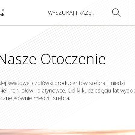
GHM
rok
Nasze Otoczenie
ej światowej czołówki producentów srebra i miedzi.
kiel, ren, ołów i platynowce. Od kilkudziesięciu lat wyd
iczne głównie miedzi i srebra.
Jak tworzymy