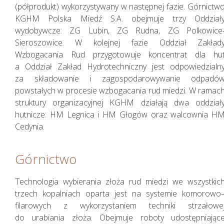
(półprodukt) wykorzystywany w następnej fazie. Górnictw
KGHM Polska Miedź S.A. obejmuje trzy Oddział
wydobywcze: ZG Lubin, ZG Rudna, ZG Polkowice
Sieroszowice. W kolejnej fazie Oddział Zakład
Wzbogacania Rud przygotowuje koncentrat dla hu
a Oddział Zakład Hydrotechniczny jest odpowiedzialn
za składowanie i zagospodarowywanie odpadó
Nasza Strategia
powstałych w procesie wzbogacania rud miedzi. W ramac
struktury organizacyjnej KGHM działają dwa oddział
hutnicze: HM Legnica i HM Głogów oraz walcownia H
Cedynia.
Górnictwo
Technologia wybierania złoża rud miedzi we wszystkic
trzech kopalniach oparta jest na systemie komorowo
filarowych z wykorzystaniem techniki strzałowe
do urabiania złoża. Obejmuje roboty udostępniając