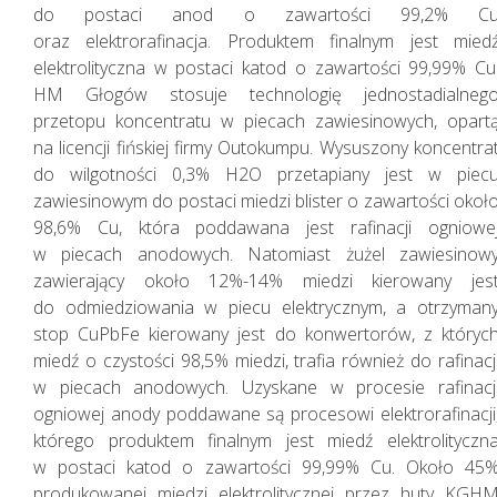
do postaci anod o zawartości 99,2% C
oraz elektrorafinacja. Produktem finalnym jest mied
Perspektywy
elektrolityczna w postaci katod o zawartości 99,99% Cu
HM Głogów stosuje technologię jednostadialneg
przetopu koncentratu w piecach zawiesinowych, opart
na licencji fińskiej firmy Outokumpu. Wysuszony koncentra
do wilgotności 0,3% H2O przetapiany jest w piec
zawiesinowym do postaci miedzi blister o zawartości okoł
98,6% Cu, która poddawana jest rafinacji ogniowe
w piecach anodowych. Natomiast żużel zawiesinow
zawierający około 12%-14% miedzi kierowany jes
do odmiedziowania w piecu elektrycznym, a otrzyman
stop CuPbFe kierowany jest do konwertorów, z któryc
miedź o czystości 98,5% miedzi, trafia również do rafinacj
w piecach anodowych. Uzyskane w procesie rafinacj
ogniowej anody poddawane są procesowi elektrorafinacji
którego produktem finalnym jest miedź elektrolityczn
w postaci katod o zawartości 99,99% Cu. Około 45
produkowanej miedzi elektrolitycznej przez huty KGH