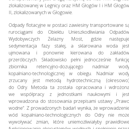
zlokalizowanej w Legnicy oraz HM Głogów I i HM Głogó
II, zlokalizowanych w Głogowie.
Odpady flotacyjne w postaci zawiesiny transportowane s
rurociągami do Obiektu Unieszkodliwiania Odpadó
Wydobywczych Żelazny Most, gdzie następuj
sedymentacja fazy stałej, a sklarowana woda jes
ujmowana i ponownie kierowana do zakładó
przeróbczych. Składowisko pełni jednocześnie funkcj
zbiornika retencyjno-dozującego nadmiar wod
kopalniano-technologicznej w obiegu. Nadmiar wod
zrzucany jest metodą hydrotechniczną (okresowo
do Odry. Metoda ta została opracowana i wdrożon
we współpracy z jednostkami naukowymi i jes
Działania w sferze
wprowadzona do stosowania przepisami ustawy „Praw
wodne”. Z prowadzonych badań wynika, że wprowadzeni
środowiska
wód kopalniano-technologicznych do Odry nie moż
naturalnego
wywoływać zmian, które uniemożliwiałyby prawidłow
funkcjonowanie ekosystemów wodnych i spełnienie prze