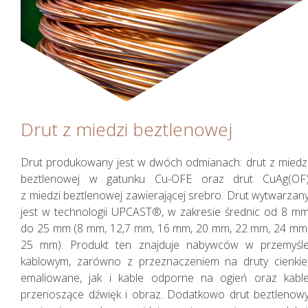
Drut z miedzi beztlenowej
Drut produkowany jest w dwóch odmianach: drut z miedz
beztlenowej w gatunku Cu-OFE oraz drut CuAg(OF
z miedzi beztlenowej zawierającej srebro. Drut wytwarzan
jest w technologii UPCAST®, w zakresie średnic od 8 m
do 25 mm (8 mm, 12,7 mm, 16 mm, 20 mm, 22 mm, 24 mm
25 mm). Produkt ten znajduje nabywców w przemyśl
kablowym, zarówno z przeznaczeniem na druty cienkie
emaliowane, jak i kable odporne na ogień oraz kabl
przenoszące dźwięk i obraz. Dodatkowo drut beztlenow