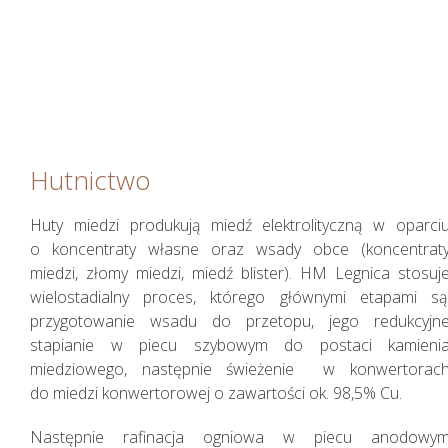
wyniki w 2018 roku
Hutnictwo
Huty miedzi produkują miedź elektrolityczną w oparci
o koncentraty własne oraz wsady obce (koncentrat
miedzi, złomy miedzi, miedź blister). HM Legnica stosuj
wielostadialny proces, którego głównymi etapami są
przygotowanie wsadu do przetopu, jego redukcyjn
stapianie w piecu szybowym do postaci kamieni
miedziowego, następnie świeżenie w konwertorac
do miedzi konwertorowej o zawartości ok. 98,5% Cu.
Następnie rafinacja ogniowa w piecu anodowy