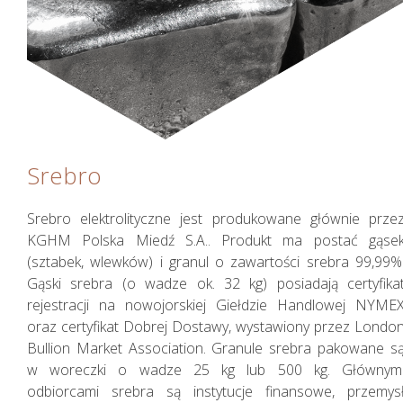
Srebro
Srebro elektrolityczne jest produkowane głównie prze
KGHM Polska Miedź S.A.. Produkt ma postać gąse
(sztabek, wlewków) i granul o zawartości srebra 99,99%
Gąski srebra (o wadze ok. 32 kg) posiadają certyfika
rejestracji na nowojorskiej Giełdzie Handlowej NYME
oraz certyfikat Dobrej Dostawy, wystawiony przez Londo
Bullion Market Association. Granule srebra pakowane s
w woreczki o wadze 25 kg lub 500 kg. Głównym
odbiorcami srebra są instytucje finansowe, przemys