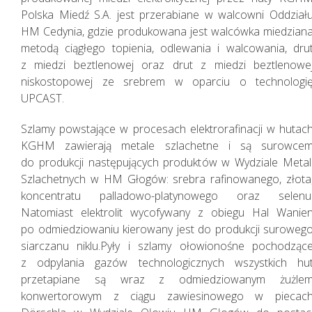
Polska Miedź S.A. jest przerabiane w walcowni Oddział
HM Cedynia, gdzie produkowana jest walcówka miedzian
Sprawozdania
metodą ciągłego topienia, odlewania i walcowania, dru
z miedzi beztlenowej oraz drut z miedzi beztlenowe
Finansowe
niskostopowej ze srebrem w oparciu o technologi
Jednostkowe
UPCAST.
Szlamy powstające w procesach elektrorafinacji w hutac
KGHM zawierają metale szlachetne i są surowce
do produkcji następujących produktów w Wydziale Metal
Szlachetnych w HM Głogów: srebra rafinowanego, złota
koncentratu palladowo-platynowego oraz selenu
Natomiast elektrolit wycofywany z obiegu Hal Wanie
po odmiedziowaniu kierowany jest do produkcji suroweg
siarczanu niklu.Pyły i szlamy ołowionośne pochodząc
z odpylania gazów technologicznych wszystkich hu
przetapiane są wraz z odmiedziowanym żużle
konwertorowym z ciągu zawiesinowego w piecac