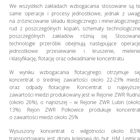
We wszystkich zakładach wzbogacania stosowane są t
same operacje i procesy jednostkowe, jednak z uwag
na zróżnicowanie składu litologicznego i mineralogiczneg
rud z poszczególnych kopalń, schematy technologiczn
poszczególnych zakładów różnią się. Stosowan
technologie przeróbki obejmują następujące operacj
jednostkowe: przesiewanie i kruszenie, mieleni
i klasyfikację, flotację oraz odwadnianie koncentratu.
W wyniku wzbogacania flotacyjnego otrzymuje si
koncentrat o średniej zawartości około 22-23% miedz
Działania w sferze
oraz odpady flotacyjne. Koncentrat o najwyższe
zagadnień
zawartości miedzi produkowany jest w Rejonie ZWR Rudn
(około 26%), o najniższej – w Rejonie ZWR Lubin (okoł
społecznych
13%). Rejon ZWR Polkowice produkuje koncentra
o zawartości miedzi około 25%.
Wysuszony koncentrat o wilgotności około 8,5
transportowany jest drogą kolejową do hut: HM Legnica