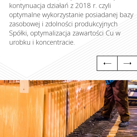
kontynuacja działań z 2018 r. czyli
optymalne wykorzystanie posiadanej bazy
zasobowej i zdolności produkcyjnych
Grupa KGHM i Nasze
Spółki, optymalizacja zawartości Cu w
Otoczenie
urobku i koncentracie.