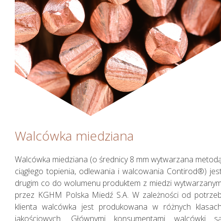
Walcówka miedziana
Walcówka miedziana (o średnicy 8 mm wytwarzana metod
ciągłego topienia, odlewania i walcowania Contirod®) jes
drugim co do wolumenu produktem z miedzi wytwarzany
przez KGHM Polska Miedź S.A. W zależności od potrze
klienta walcówka jest produkowana w różnych klasac
jakościowych. Głównymi konsumentami walcówki s