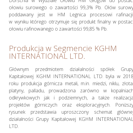
Dörschla w Wydziale Ołowiu HM Głogów do postac
ołowiu surowego o zawartości 99,3% Pb. Ołów surow
poddawany jest w HM Legnica procesowi rafinacji
w wyniku którego otrzymuje się produkt finalny w postac
ołowiu rafinowanego o zawartości 99,85 % Pb.
Sprawozdania
Produkcja w Segmencie KGHM
Finansowe
INTERNATIONAL LTD.
Skonsolidowane
Głównym przedmiotem działalności spółek Grup
Kapitałowej KGHM INTERNATIONAL LTD. była w 201
roku produkcja górnicza metali, m.in. miedzi, niklu, złota
platyny, palladu, prowadzona zarówno w kopalniac
odkrywkowych jak i podziemnych, a także realizacj
projektów górniczych oraz eksploracyjnych. Poniższ
rysunek przedstawia uproszczony schemat główne
działalności Grupy Kapitałowej KGHM INTERNATIONA
LTD.