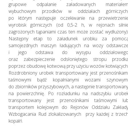
grupowe odpalanie załadowanych materiałe
wybuchowym przodków w oddziałach górniczych
po którym następuje oczekiwanie na przewietrzeni
wyrobisk górniczych (od 0,5-2 h, w rejonach silni
zagrożonych tąpaniami czas ten może zostać wydłużony)
Następny etap to załadunek urobku za pomoc
samojezdnych maszyn ładujących na wozy odstawcz
i jego odstawa do wysypu oddziałoweg
oraz zabezpieczenie odsłoniętego stropu przodk
Zarządzanie kapitałem
poprzez obudowę kotwową przy użyciu wozów kotwiących
ludzkim
Rozdrobniony urobek transportowany jest przenośnikam
taśmowymi bądź kopalnianymi wozami szynowym
do zbiorników przyszybowych, a następnie transportowan
na powierzchnię. Po rozładunku na nadszybiu urobe
transportowany jest przenośnikami taśmowymi lu
transportem kolejowym do Rejonów Oddziału Zakład
Wzbogacania Rud zlokalizowanych przy każdej z trzec
kopalń.