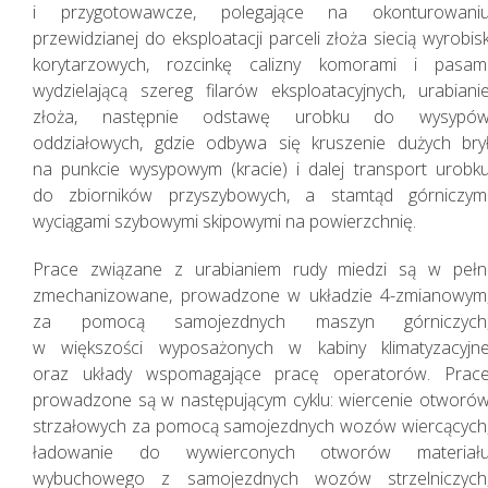
i przygotowawcze, polegające na okonturowani
przewidzianej do eksploatacji parceli złoża siecią wyrobis
korytarzowych, rozcinkę calizny komorami i pasam
wydzielającą szereg filarów eksploatacyjnych, urabiani
złoża, następnie odstawę urobku do wysypó
oddziałowych, gdzie odbywa się kruszenie dużych bry
na punkcie wysypowym (kracie) i dalej transport urobk
do zbiorników przyszybowych, a stamtąd górniczym
Zarządzanie Ryzykiem
wyciągami szybowymi skipowymi na powierzchnię.
Prace związane z urabianiem rudy miedzi są w pełn
zmechanizowane, prowadzone w układzie 4-zmianowym
za pomocą samojezdnych maszyn górniczych
w większości wyposażonych w kabiny klimatyzacyjn
oraz układy wspomagające pracę operatorów. Prac
prowadzone są w następującym cyklu: wiercenie otworó
strzałowych za pomocą samojezdnych wozów wiercących
ładowanie do wywierconych otworów materiał
wybuchowego z samojezdnych wozów strzelniczych