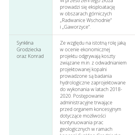
W przestrzeni tego złoża
prowadzi się eksploatację
w obszarach górniczych
„Radwanice Wschodnie”
i „Gaworzyce”.
Synklina
Ze względu na istotną rolę jaką
Grodziecka
w ocenie ekonomicznej
oraz Konrad
projektu odgrywają koszty
związane m.in. z odwadnianiem
projektowanej kopalni
prowadzone są badania
hydrologiczne zaprojektowane
do wykonania w latach 2018-
2020. Postępowanie
administracyjne trwające
Działania w sferze
przed organem koncesyjnym
środowiska
dotyczące możliwości
kontynuowania prac
naturalnego
geologicznych w ramach