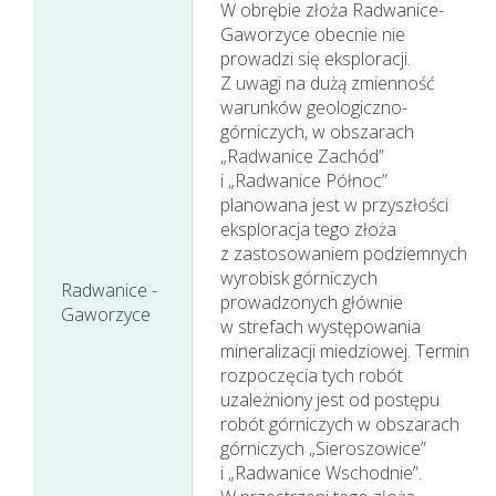
W obrębie złoża Radwanice-
Gaworzyce obecnie nie
prowadzi się eksploracji.
Z uwagi na dużą zmienność
warunków geologiczno-
górniczych, w obszarach
„Radwanice Zachód”
i „Radwanice Północ”
planowana jest w przyszłości
eksploracja tego złoża
z zastosowaniem podziemnych
wyrobisk górniczych
Radwanice -
Działania w sferze
prowadzonych głównie
Gaworzyce
w strefach występowania
zagadnień
mineralizacji miedziowej. Termin
społecznych
rozpoczęcia tych robót
uzależniony jest od postępu
robót górniczych w obszarach
górniczych „Sieroszowice”
i „Radwanice Wschodnie”.