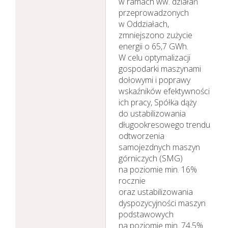
w ramach ww. działań
przeprowadzonych
w Oddziałach,
zmniejszono zużycie
energii o 65,7 GWh.
W celu optymalizacji
gospodarki maszynami
dołowymi i poprawy
wskaźników efektywności
ich pracy, Spółka dąży
do ustabilizowania
długookresowego trendu
odtworzenia
samojezdnych maszyn
górniczych (SMG)
na poziomie min. 16%
rocznie
oraz ustabilizowania
dyspozycyjności maszyn
podstawowych
na poziomie min. 74,5%.