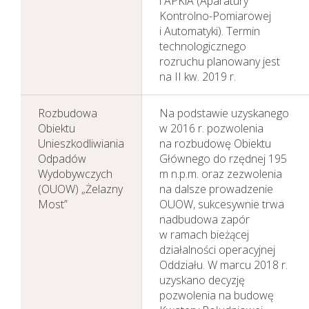
i APKiA (Aparatury
Kontrolno-Pomiarowej
i Automatyki). Termin
technologicznego
rozruchu planowany jest
na II kw. 2019 r.
Rozbudowa
Na podstawie uzyskanego
Obiektu
w 2016 r. pozwolenia
Unieszkodliwiania
na rozbudowę Obiektu
Odpadów
Głównego do rzędnej 195
Wydobywczych
m n.p.m. oraz zezwolenia
(OUOW) „Żelazny
na dalsze prowadzenie
Most”
OUOW, sukcesywnie trwa
nadbudowa zapór
w ramach bieżącej
działalności operacyjnej
Oddziału. W marcu 2018 r.
uzyskano decyzję
pozwolenia na budowę