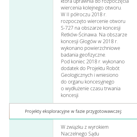
która uprawnia do rozpoczęcia
wyniki w 2018 roku
wiercenia kolejnego otworu.
W II półroczu 2018 r.
rozpoczęto wiercenie otworu
S-727 na obszarze koncesji
Retków-Ścinawa. Na obszarze
koncesji Głogów w 2018 r.
wykonano powierzchniowe
badania geofizyczne.
Pod koniec 2018 r. wykonano
dodatek do Projektu Robót
Geologicznych i wniesiono
do organu koncesyjnego
o wydłużenie czasu trwania
koncesji.
Projekty eksploracyjne w fazie przygotowawczej:
W związku z wyrokiem
Naczelnego Sądu