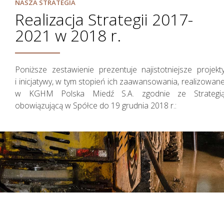
NASZA STRATEGIA
Realizacja Strategii 2017-
2021 w 2018 r.
Poniższe zestawienie prezentuje najistotniejsze projekt
i inicjatywy, w tym stopień ich zaawansowania, realizowan
w KGHM Polska Miedź S.A. zgodnie ze Strategi
Zarządzanie Ryzykiem
obowiązującą w Spółce do 19 grudnia 2018 r.: