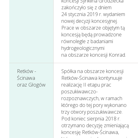
koncesji Synklina Grodziecka
zakończyło się z dniem
24 stycznia 2019 r. wydaniem
nowej decyzji koncesyjnej.
Prace w obszarze objętym tą
koncesją będą prowadzone
równolegle z badaniami
hydrogeologicznymi
na obszarze koncesji Konrad.
Retków -
Spółka na obszarze koncesji
Ścinawa
Retków-Ścinawa kontynuuje
oraz Głogów
realizację II etapu prac
poszukiwawczo-
rozpoznawczych, w ramach
którego do tej pory wykonano
trzy otwory poszukiwawcze.
Pod koniec sierpnia 2018 r.
otrzymano decyzję zmieniającą
koncesję Retków-Ścinawa,
Nasza działalność i jej