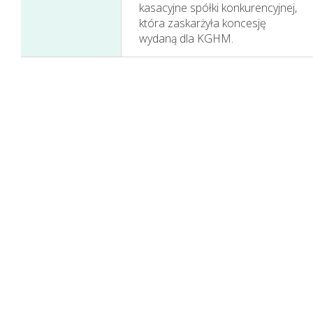
kasacyjne spółki konkurencyjnej,
która zaskarżyła koncesję
wydaną dla KGHM.
Sprawozdania
Finansowe
Skonsolidowane