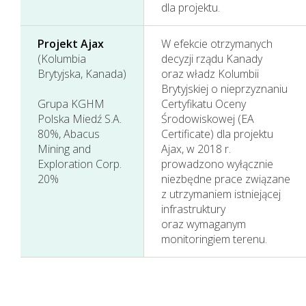
dla projektu.
Projekt Ajax
W efekcie otrzymanych
(Kolumbia
decyzji rządu Kanady
Brytyjska, Kanada)
oraz władz Kolumbii
Brytyjskiej o nieprzyznaniu
Grupa KGHM
Certyfikatu Oceny
Polska Miedź S.A.
Środowiskowej (EA
80%, Abacus
Certificate) dla projektu
Mining and
Ajax, w 2018 r.
Exploration Corp.
prowadzono wyłącznie
20%
niezbędne prace związane
z utrzymaniem istniejącej
infrastruktury
oraz wymaganym
monitoringiem terenu.