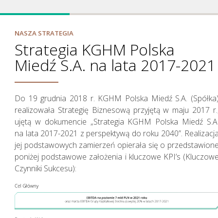
NASZA STRATEGIA
Strategia KGHM Polska
Miedź S.A. na lata 2017-2021
Jak tworzymy wartość
Do 19 grudnia 2018 r. KGHM Polska Miedź S.A. (Spółka
realizowała Strategię Biznesową przyjętą w maju 2017 r.
ujętą w dokumencie „Strategia KGHM Polska Miedź S.A
na lata 2017-2021 z perspektywą do roku 2040”. Realizacj
jej podstawowych zamierzeń opierała się o przedstawion
poniżej podstawowe założenia i kluczowe KPI’s (Kluczow
Czynniki Sukcesu):