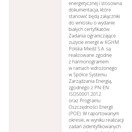
energetycznej i stosowna
dokumentacja, które
stanowić będą załączniki
do wniosku o wydanie
białych certyfikatów.
Zadania ograniczające
zużycie energii w KGHM
Polska Miedź S.A. są
realizowane zgodnie
z harmonogramem
w ramach wdrożonego
w Spółce Systemu
Zarządzania Energią,
zgodnego z PN-EN
ISO50001:2012
oraz Programu
Oszczędności Energii
(POE). W raportowanym
okresie, w wyniku realizacji
zadań zidentyfikowanych