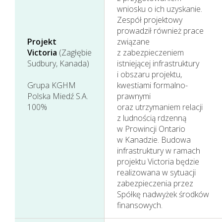
wniosku o ich uzyskanie.
Zespół projektowy
prowadził również prace
Projekt
związane
Victoria
(Zagłębie
z zabezpieczeniem
Sudbury, Kanada)
istniejącej infrastruktury
i obszaru projektu,
Grupa KGHM
kwestiami formalno-
Polska Miedź S.A.
prawnymi
100%
oraz utrzymaniem relacji
z ludnością rdzenną
w Prowincji Ontario
w Kanadzie. Budowa
infrastruktury w ramach
projektu Victoria będzie
realizowana w sytuacji
zabezpieczenia przez
Spółkę nadwyżek środków
finansowych.