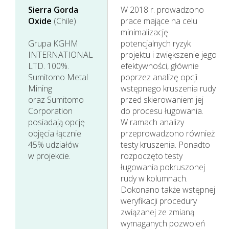
Sierra Gorda
W 2018 r. prowadzono
Oxide
(Chile)
prace mające na celu
minimalizację
Grupa KGHM
potencjalnych ryzyk
INTERNATIONAL
projektu i zwiększenie jego
LTD. 100%.
efektywności, głównie
Sumitomo Metal
poprzez analizę opcji
Mining
wstępnego kruszenia rudy
oraz Sumitomo
przed skierowaniem jej
Corporation
do procesu ługowania.
posiadają opcję
W ramach analizy
objęcia łącznie
przeprowadzono również
45% udziałów
testy kruszenia. Ponadto
w projekcie.
rozpoczęto testy
ługowania pokruszonej
rudy w kolumnach.
Dokonano także wstępnej
weryfikacji procedury
związanej ze zmianą
wymaganych pozwoleń