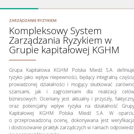
ZARZĄDZANIE RYZYKIEM
Kompleksowy System
Zarządzania Ryzykiem w
Jak tworzymy wartość
Grupie kapitałowej KGHM
Grupa Kapitałowa KGHM Polska Miedź S.A. definiuj
ryzyko jako wpływ niepewności, będący integralną części
prowadzonej działalności i mogący skutkować zarówn
szansami, jak i zagrożeniami dla realizacji celó
biznesowych. Oceniany jest aktualny i przyszły, faktyczn
oraz potencjalny wpływ ryzyka na działalność Grup
Kapitałowej KGHM Polska Miedź S.A. W oparci
o przeprowadzoną ocenę, dokonywana jest weryfikacj
i dostosowanie praktyk zarządczych w ramach odpowiedz