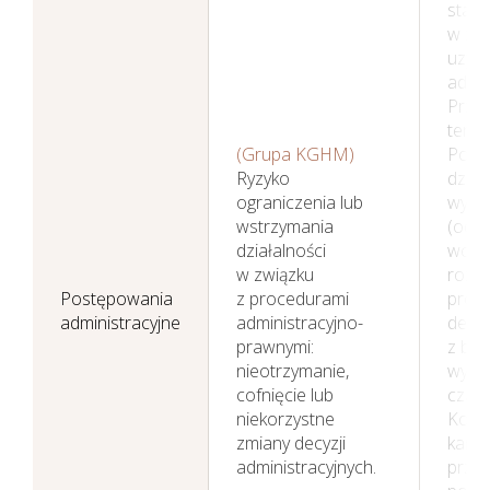
stara
w zak
uzysk
admin
Przes
termi
(Grupa KGHM)
Pode
Ryzyko
dział
ograniczenia lub
wypr
wstrzymania
(odn
działalności
wcze
w związku
rozp
Postępowania
z procedurami
proce
administracyjne
administracyjno-
decyz
prawnymi:
z be
nieotrzymanie,
wypr
cofnięcie lub
czas
niekorzystne
Korzy
zmiany decyzji
kance
administracyjnych.
przy 