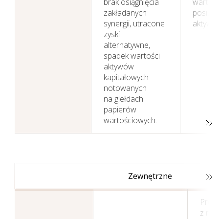
brak osiągnięcia
wartośc
zakładanych
posiad
synergii, utracone
aktywó
zyski
alternatywne,
spadek wartości
aktywów
kapitałowych
notowanych
na giełdach
papierów
wartościowych.
Zewnętrzne
Prow
z nal