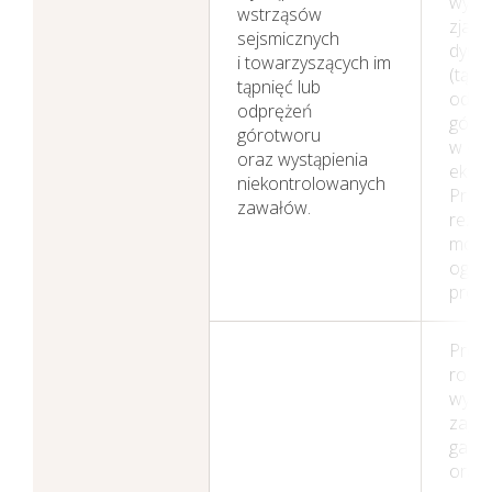
wyst
wstrząsów
zjawi
sejsmicznych
dyna
i towarzyszących im
(tąpn
tąpnięć lub
odpr
odprężeń
góro
górotworu
w od
oraz wystąpienia
ekspl
niekontrolowanych
Przyg
zawałów.
reze
mogą
ogra
produ
Prow
rozp
wyst
zagro
gazo
oraz