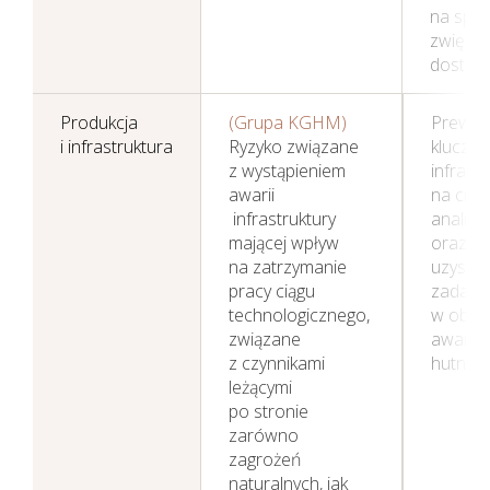
na spr
zwiększ
dostaw 
Produkcja
(Grupa KGHM)
Prewen
i infrastruktura
Ryzyko związane
kluczo
z wystąpieniem
infrast
awarii
na ciąg
infrastruktury
analizy
mającej wpływ
oraz we
na zatrzymanie
uzyskó
pracy ciągu
zadanio
technologicznego,
w obsza
związane
awariom
z czynnikami
hutnicze
leżącymi
po stronie
zarówno
zagrożeń
naturalnych, jak