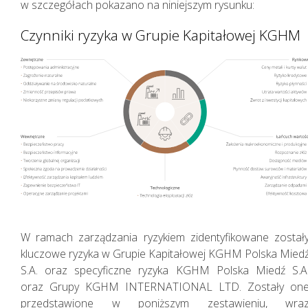
w szczegółach pokazano na niniejszym rysunku:
Czynniki ryzyka w Grupie Kapitałowej KGHM
W ramach zarządzania ryzykiem zidentyfikowane został
kluczowe ryzyka w Grupie Kapitałowej KGHM Polska Mied
S.A. oraz specyficzne ryzyka KGHM Polska Miedź S.A
oraz Grupy KGHM INTERNATIONAL LTD. Zostały on
Nasza działalność i jej
przedstawione w poniższym zestawieniu, wra