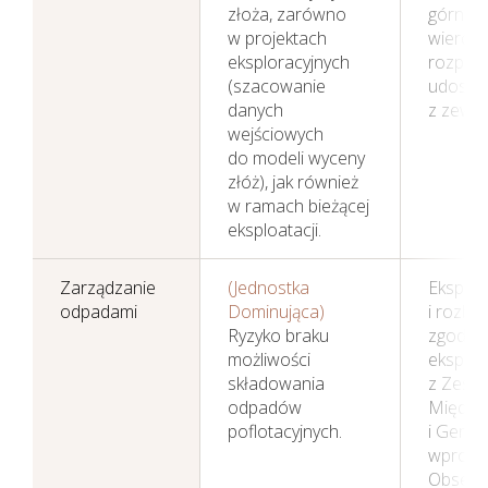
złoża, zarówno
górniczy
w projektach
wierceń
eksploracyjnych
rozpoz
(szacowanie
udostęp
danych
z zewnę
wejściowych
do modeli wyceny
złóż), jak również
w ramach bieżącej
eksploatacji.
Zarządzanie
(Jednostka
Eksploa
odpadami
Dominująca)
i rozbu
Ryzyko braku
zgodnie
możliwości
eksploa
składowania
z Zesp
odpadów
Między
poflotacyjnych.
i Gener
wprowa
Obserwa