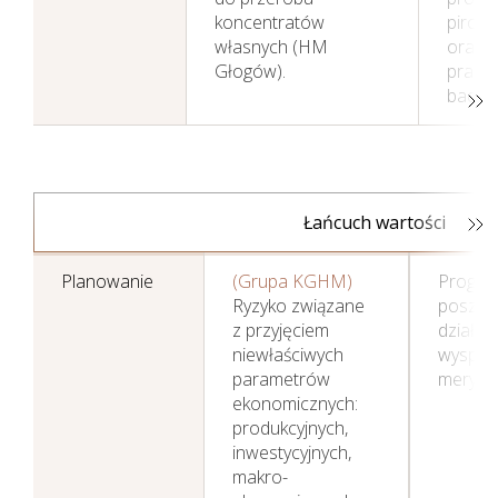
koncentratów
pirome
własnych (HM
oraz r
Sprawozdania
Głogów).
prac 
badaw
Finansowe
Jednostkowe
Łańcuch wartości
Planowanie
(Grupa KGHM)
Progno
Ryzyko związane
poszcz
z przyjęciem
działal
niewłaściwych
wyspec
parametrów
merytor
ekonomicznych:
produkcyjnych,
inwestycyjnych,
makro-