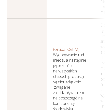
nega
skut
materi
Dotr
rygor
norm
środ
wynik
(Grupa KGHM)
z pra
Wydobywanie rud
dzięki
miedzi, a następnie
syst
jej przerób
mode
na wszystkich
insta
etapach produkcji
ochr
są nierozłącznie
środo
związane
zaró
z oddziaływaniem
wybu
na poszczególne
w prz
komponenty
i now
środowiska