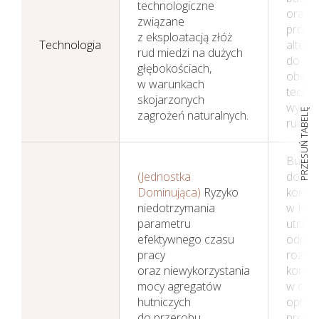
technologiczne
oraz 
związane
Perspektywy
prób 
z eksploatacją złóż
Technologia
altern
rud miedzi na dużych
do st
głębokościach,
obecn
w warunkach
techno
skojarzonych
wybier
PRZESUŃ TABELĘ
zagrożeń naturalnych.
rud mi
Budowa
(Jednostka
do pra
Dominująca)
Ryzyko
konce
niedotrzymania
w HM 
parametru
utrzy
efektywnego czasu
odpow
pracy
rozdzi
oraz niewykorzystania
konce
mocy agregatów
w celu
hutniczych
optyma
do przerobu
proce