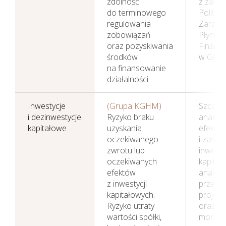
zdolność
z zaktu
do terminowego
Polityką
regulowania
Zarząd
zobowiązań
Płynnoś
oraz pozyskiwania
Finans
środków
w Grup
na finansowanie
działalności.
Inwestycje
(Grupa KGHM)
Szczeg
i dezinwestycje
Ryzyko braku
analizy
kapitałowe
uzyskania
efektyw
oczekiwanego
i zasad
zwrotu lub
inwestyc
oczekiwanych
kapitał
efektów
analizy
z inwestycji
przedin
kapitałowych.
projek
Ryzyko utraty
oraz st
wartości spółki,
monitor