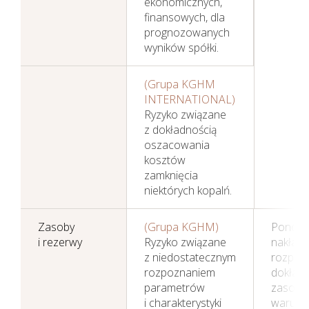
ekonomicznych,
finansowych, dla
prognozowanych
wyników spółki.
(Grupa KGHM
INTERNATIONAL)
Sprawozdania
Ryzyko związane
Finansowe
z dokładnością
oszacowania
Skonsolidowane
kosztów
zamknięcia
niektórych kopalń.
Zasoby
(Grupa KGHM)
Ponosz
i rezerwy
Ryzyko związane
nakład
z niedostatecznym
rozpoz
rozpoznaniem
dokład
parametrów
zasobó
i charakterystyki
warunk