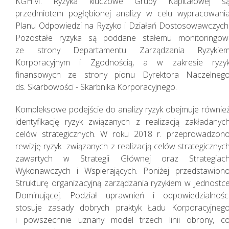
KGHM. Ryzyka kluczowe Grupy Kapitałowej s
przedmiotem pogłębionej analizy w celu wypracowani
Planu Odpowiedzi na Ryzyko i Działań Dostosowawczych
Pozostałe ryzyka są poddane stałemu monitoringow
ze strony Departamentu Zarządzania Ryzykie
Korporacyjnym i Zgodnością, a w zakresie ryzy
finansowych ze strony pionu Dyrektora Naczelneg
ds. Skarbowości - Skarbnika Korporacyjnego.
Nasza Strategia
Kompleksowe podejście do analizy ryzyk obejmuje równie
identyfikację ryzyk związanych z realizacją zakładanyc
celów strategicznych. W roku 2018 r. przeprowadzon
rewizję ryzyk związanych z realizacją celów strategicznyc
zawartych w Strategii Głównej oraz Strategiac
Wykonawczych i Wspierających. Poniżej przedstawion
Strukturę organizacyjną zarządzania ryzykiem w Jednostc
Dominującej. Podział uprawnień i odpowiedzialnośc
stosuje zasady dobrych praktyk Ładu Korporacyjneg
i powszechnie uznany model trzech linii obrony, c