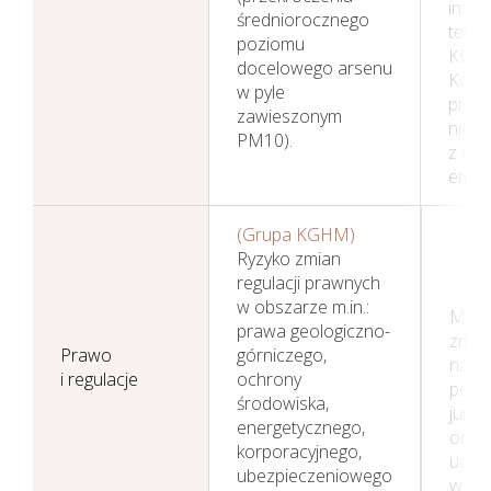
instal
średniorocznego
techn
poziomu
KGH
docelowego arsenu
Konkl
w pyle
przem
zawieszonym
nieże
PM10).
z ogr
emisj
(Grupa KGHM)
Ryzyko zmian
regulacji prawnych
w obszarze m.in.:
Moni
prawa geologiczno-
zmia
Prawo
górniczego,
na p
i regulacje
ochrony
posz
środowiska,
jurys
energetycznego,
oraz
korporacyjnego,
ucze
ubezpieczeniowego
w pr