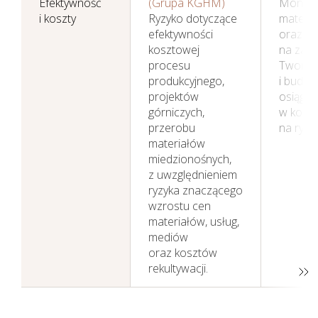
Efektywność
(Grupa KGHM)
Monitor
i koszty
Ryzyko dotyczące
materi
efektywności
oraz u
kosztowej
na zap
procesu
Tworzen
produkcyjnego,
i budże
projektów
osiągn
górniczych,
w konte
przerobu
na rynk
materiałów
miedzionośnych,
z uwzględnieniem
ryzyka znaczącego
wzrostu cen
materiałów, usług,
mediów
oraz kosztów
rekultywacji.