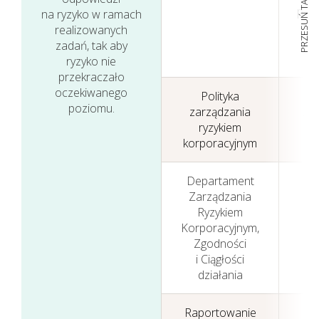
PRZESUŃ TABELĘ
pro
na ryzyko w ramach
realizowanych
zadań, tak aby
ryzyko nie
przekraczało
oczekiwanego
Polityka
P
poziomu.
zarządzania
za
ryzykiem
r
korporacyjnym
r
Departament
Działania w sferze
Zarządzania
zagadnień
Ryzykiem
Korporacyjnym,
D
społecznych
Zgodności
i Ciągłości
działania
Raportowanie