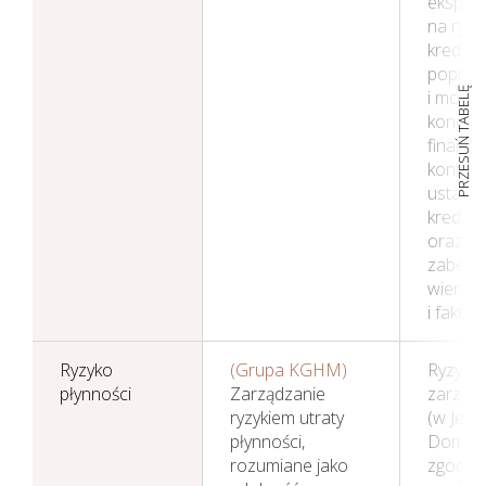
ekspozy
na ryzy
kredyt
poprze
PRZESUŃ TABELĘ
i monit
kondycj
finanso
kontra
ustalan
kredyt
oraz s
zabezp
wierzyt
i faktor
Ryzyko
(Grupa KGHM)
Ryzyko 
płynności
Zarządzanie
zarząd
ryzykiem utraty
(w Jedn
płynności,
Dominuj
rozumiane jako
zgodni