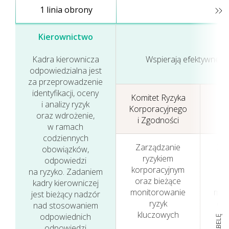
1 linia obrony
Kierownictwo
Kadra kierownicza
Wspierają efektywne z
odpowiedzialna jest
za przeprowadzenie
identyfikacji, oceny
Komitet Ryzyka
i analizy ryzyk
Zarządzanie kapitałem
Korporacyjnego
oraz wdrożenie,
i Zgodności
Ry
ludzkim
w ramach
codziennych
Zarządzanie
Zar
obowiązków,
ryzykiem
r
odpowiedzi
korporacyjnym
zm
na ryzyko. Zadaniem
oraz bieżące
met
kadry kierowniczej
monitorowanie
mied
jest bieżący nadzór
ryzyk
ora
nad stosowaniem
kluczowych
wa
odpowiednich
odpowiedzi