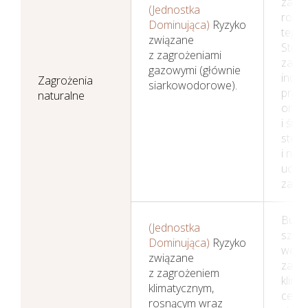
zasa
(Jednostka
robó
Dominująca)
Ryzyko
tego 
związane
Stos
z zagrożeniami
zabe
gazowymi (głównie
indyw
Zagrożenia
siarkowodorowe).
prac
naturalne
oraz 
i środ
stęż
i neut
uciąż
zapa
Budo
(Jednostka
szyb
Dominująca)
Ryzyko
wenty
związane
zast
z zagrożeniem
klimat
klimatycznym,
centr
rosnącym wraz