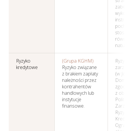
strateg
zabezp
wykorzy
instrum
pochod
stosowa
również
naturaln
Ryzyko
(Grupa KGHM)
Ryzyko 
kredytowe
Ryzyko związane
zarząd
z brakiem zapłaty
(w Jedn
należności przez
Dominuj
kontrahentów
zgodni
handlowych lub
z obowi
instytucje
Polityką
finansowe.
Zarząd
Ryzyki
Kredyt
Ograni