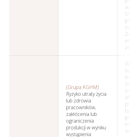
post
admin
Stos
proc
odwo
Zasię
eksp
zewn
Wpro
szer
techn
organ
(Grupa KGHM)
oraz 
Ryzyko utraty życia
aktyw
lub zdrowia
profil
pracowników,
tąpan
zakłócenia lub
pozw
ograniczenia
na og
produkcji w wyniku
skut
wystąpienia