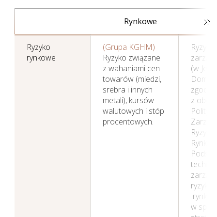
Rynkowe
Ryzyko
(Grupa KGHM)
Ryzyko 
rynkowe
Ryzyko związane
zarząd
z wahaniami cen
(w Jedn
towarów (miedzi,
Dominuj
srebra i innych
zgodni
metali), kursów
z obowi
walutowych i stóp
Polityką
procentowych.
Zarząd
Ryzyki
Rynkow
Podst
technik
zarząd
ryzykie
rynko
w spółc