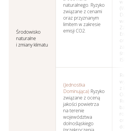
w tej 
naturalnego. Ryzyko
(W J
związane z cenami
Domi
oraz przyznanym
wdro
limitem w zakresie
Zarz
emisji CO2.
Środowisko
Emis
naturalne
oraz
i zmiany klimatu
zarz
środ
ISO 1
Reali
wynik
(Jednostka
z Pr
Dominująca)
Ryzyko
Ochro
związane z oceną
Reali
jakości powietrza
bada
na terenie
rozw
województwa
oraz
dolnośląskiego
dost
(przekroczenia