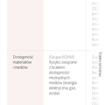
rozbudo
ZEM, op
parame
uzyska
oceny 
monitor
wniosk
budowa
obiektu.
PRZESUŃ TABELĘ
Dostępność
(Grupa KGHM)
Zapewn
materiałów
Ryzyko związane
systemó
i mediów
z brakiem
media o
dostępności
bezpie
niezbędnych
zasilan
mediów (energia
inwesty
elektryczna, gaz,
bezpiec
woda).
Umowa 
Górnic
i Gazow