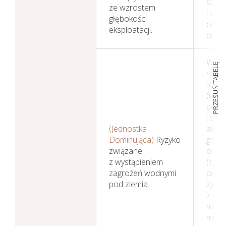
stan
ze wzrostem
i oso
głębokości
oraz 
eksploatacji.
pracy
Wdro
PRZESUŃ TABELĘ
rozw
techn
(np. 
pozi
i sygn
(Jednostka
alar
Dominująca)
Ryzyko
góro
związane
oraz 
z wystąpieniem
(szko
zagrożeń wodnymi
prow
pod ziemia.
zgod
z dok
mając
minim