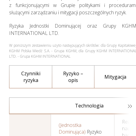
z funkcjonującymi w Grupie politykami i proceduram
wyniki w 2018 roku
służącymi zarządzaniu i mitygacji poszczególnych ryzyk.
Ryzyka Jednostki Dominującej oraz Grupy KGH
INTERNATIONAL LTD.
W poniższym zestawieniu użyto następujących skrótów: dla Grupy Kapitałowe
KGHM Polska Miedź S.A. - Grupa KGHM, dla Grupy KGHM INTERNATIONA
LTD. - Grupa KGHM INTERNATIONAL
Czynniki
Ryzyko –
Mitygacja
ryzyka
opis
Technologia
Realiz
(Jednostka
nauko
Dominująca)
Ryzyko
badaw