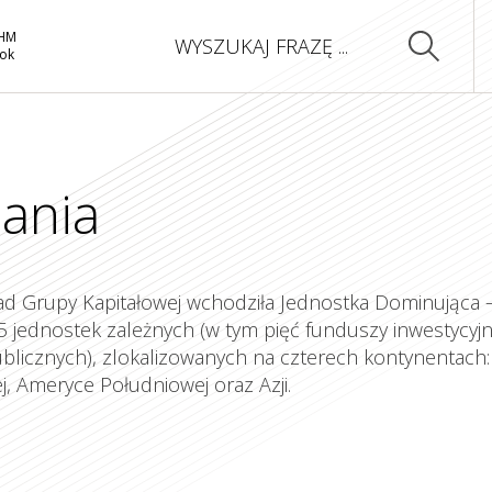
GHM
rok
ania
ład Grupy Kapitałowej wchodziła Jednostka Dominująca 
5 jednostek zależnych (w tym pięć funduszy inwestycyj
blicznych), zlokalizowanych na czterech kontynentach:
, Ameryce Południowej oraz Azji.
Jak tworzymy