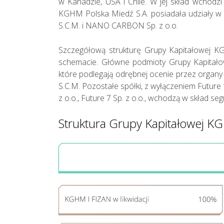
w Kanadzie, USA i Chile. W jej skład wchod
KGHM Polska Miedź S.A. posiadała udziały w
S.C.M. i NANO CARBON Sp. z o.o.
Szczegółową strukturę Grupy Kapitałowej K
schemacie. Główne podmioty Grupy Kapitał
które podlegają odrębnej ocenie przez orga
S.C.M. Pozostałe spółki, z wyłączeniem Future 1 S
z o.o., Future 7 Sp. z o.o., wchodzą w skład
Działania w
Struktura Grupy Kapitałowej K
sferze
zagadnień
społecznych