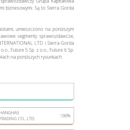
es sprawozdawczy Grupa Kapitałowa
mi biznesowymi. Są to Sierra Gorda
iotami, umieszczono na poniższym
dstawowe segmenty sprawozdawcze,
 INTERNATIONAL LTD. i Sierra Gorda
o.o., Future 5 Sp. z o.o., Future 6 Sp.
ółach na poniższych rysunkach:
Nasza
działalność i jej
wyniki w 2018
roku