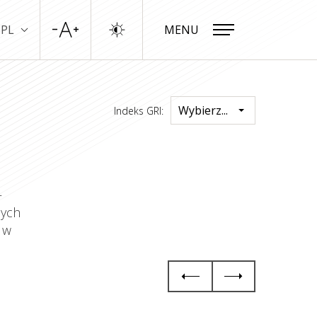
PL
MENU
ZAMKNIJ
Wybierz...
Indeks GRI:
–
nych
 w
Zasady