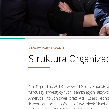
Nasza Strategia
ZASADY ZARZĄDZANIA
Struktura Organiz
Na 31 grudnia 2018 r. w skład Grupy Kapitało
funduszy inwestycyjnych zamkniętych aktywó
Ameryce Południowej oraz Azji. Część jedn
liczebności podmiotów, jak i wysokości kap