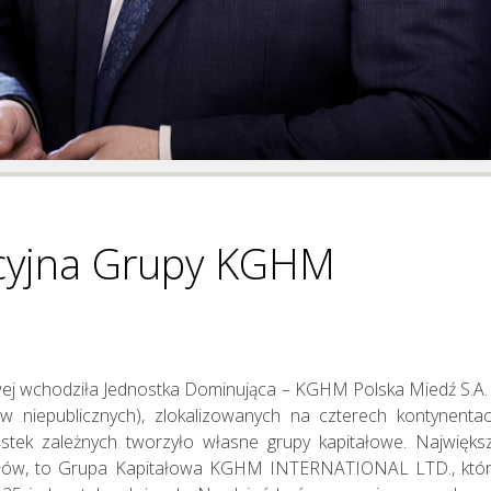
Zarządzanie
Ryzykiem
acyjna Grupy KGHM
wej wchodziła Jednostka Dominująca – KGHM Polska Miedź S.A. i
w niepublicznych), zlokalizowanych na czterech kontynenta
ostek zależnych tworzyło własne grupy kapitałowe. Najwię
itałów, to Grupa Kapitałowa KGHM INTERNATIONAL LTD., któr