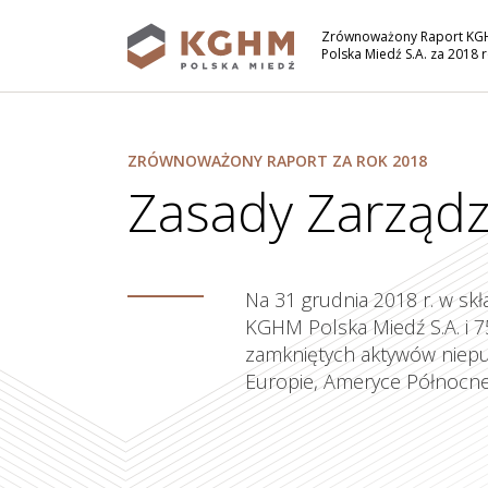
Zrównoważony Raport K
Polska Miedź S.A. za 2018 
Rozdziały
ZRÓWNOWAŻONY RAPORT ZA ROK 2018
Zasady Zarządz
Na 31 grudnia 2018 r. w sk
KGHM Polska Miedź S.A. i 7
zamkniętych aktywów niepu
Europie, Ameryce Północnej
Grupa KGHM i