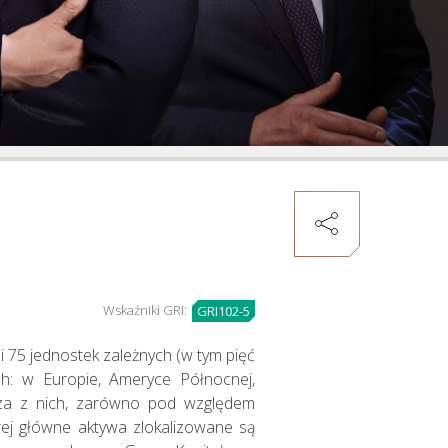
Zarządzanie
kapitałem
ludzkim
Wskaźniki GRI:
GRI102-5
 75 jednostek zależnych (w tym pięć
ch: w Europie, Ameryce Północnej,
ksza z nich, zarówno pod względem
ej główne aktywa zlokalizowane są