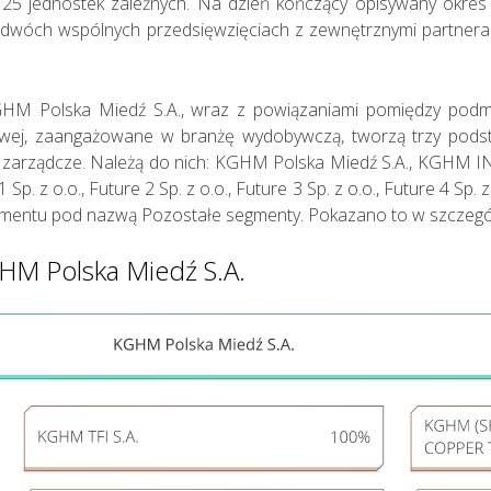
zi 25 jednostek zależnych. Na dzień kończący opisywany okr
 dwóch wspólnych przedsięwzięciach z zewnętrznymi partnera
GHM Polska Miedź S.A., wraz z powiązaniami pomiędzy podm
owej, zaangażowane w branżę wydobywczą, tworzą trzy po
ny zarządcze. Należą do nich: KGHM Polska Miedź S.A., KGHM
p. z o.o., Future 2 Sp. z o.o., Future 3 Sp. z o.o., Future 4 Sp. z 
 segmentu pod nazwą Pozostałe segmenty. Pokazano to w szczeg
Działania w
GHM Polska Miedź S.A.
sferze
środowiska
naturalnego