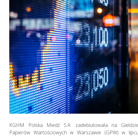
Sprawozdania
Finansowe
Jednostkowe
KGHM Polska Miedź S.A. zadebiutowała na Giełdzi
Papierów Wartościowych w Warszawie (GPW) w lipc