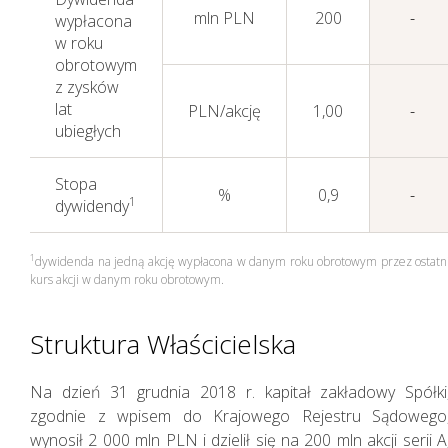
mln PLN
200
-
wypłacona
w roku
obrotowym
z zysków
lat
PLN/akcję
1,00
-
ubiegłych
Stopa
%
0,9
-
1
dywidendy
1
dywidenda na jedną akcję wypłacona w danym roku obrotowym przez ostatn
kurs akcji w danym roku obrotowym.
Struktura Właścicielska
Na dzień 31 grudnia 2018 r. kapitał zakładowy Spółki
zgodnie z wpisem do Krajowego Rejestru Sądowego
wynosił 2 000 mln PLN i dzielił się na 200 mln akcji serii A