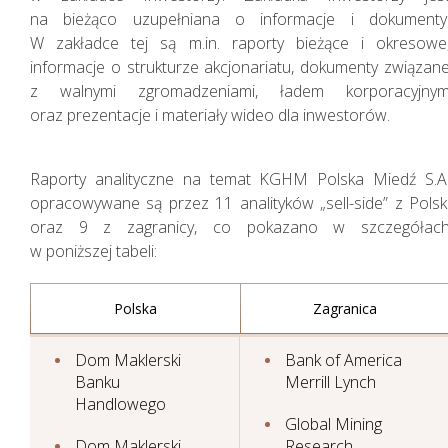
na bieżąco uzupełniana o informacje i dokumenty
W zakładce tej są m.in. raporty bieżące i okresowe
informacje o strukturze akcjonariatu, dokumenty związan
z walnymi zgromadzeniami, ładem korporacyjny
oraz prezentacje i materiały wideo dla inwestorów.
Raporty analityczne na temat KGHM Polska Miedź S.A
opracowywane są przez 11 analityków „sell-side” z Polsk
oraz 9 z zagranicy, co pokazano w szczegółac
w poniższej tabeli:
Polska
Zagranica
Dom Maklerski
Bank of America
Banku
Merrill Lynch
Handlowego
Global Mining
Dom Maklerski
Research