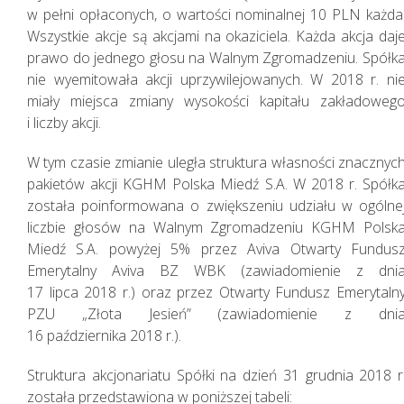
w pełni opłaconych, o wartości nominalnej 10 PLN każda
Wszystkie akcje są akcjami na okaziciela. Każda akcja daj
prawo do jednego głosu na Walnym Zgromadzeniu. Spółk
nie wyemitowała akcji uprzywilejowanych. W 2018 r. ni
miały miejsca zmiany wysokości kapitału zakładoweg
i liczby akcji.
W tym czasie zmianie uległa struktura własności znacznyc
pakietów akcji KGHM Polska Miedź S.A. W 2018 r. Spółk
została poinformowana o zwiększeniu udziału w ogólne
liczbie głosów na Walnym Zgromadzeniu KGHM Polsk
Miedź S.A. powyżej 5% przez Aviva Otwarty Fundus
Emerytalny Aviva BZ WBK (zawiadomienie z dni
17 lipca 2018 r.) oraz przez Otwarty Fundusz Emerytaln
PZU „Złota Jesień” (zawiadomienie z dni
16 października 2018 r.).
Struktura akcjonariatu Spółki na dzień 31 grudnia 2018 r
została przedstawiona w poniższej tabeli: