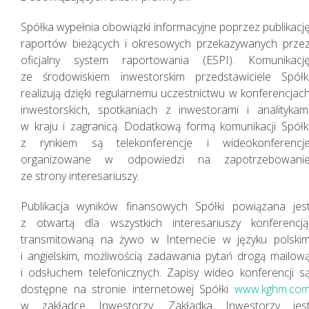
Spółka wypełnia obowiązki informacyjne poprzez publikacj
raportów bieżących i okresowych przekazywanych prze
oficjalny system raportowania (ESPI). Komunikacj
ze środowiskiem inwestorskim przedstawiciele Spółk
realizują dzięki regularnemu uczestnictwu w konferencjac
inwestorskich, spotkaniach z inwestorami i analitykam
w kraju i zagranicą. Dodatkową formą komunikacji Spółk
z rynkiem są telekonferencje i wideokonferencj
organizowane w odpowiedzi na zapotrzebowani
ze strony interesariuszy.
Publikacja wyników finansowych Spółki powiązana jes
z otwartą dla wszystkich interesariuszy konferencją
transmitowaną na żywo w Internecie w języku polski
i angielskim, możliwością zadawania pytań drogą mailow
i odsłuchem telefonicznych. Zapisy wideo konferencji s
dostępne na stronie internetowej Spółki
www.kghm.co
w zakładce Inwestorzy. Zakładka Inwestorzy jes