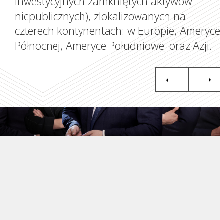
inwestycyjnych zamkniętych aktywów
niepublicznych), zlokalizowanych na
czterech kontynentach: w Europie, Ameryce
Grupa KGHM i Nasze
Północnej, Ameryce Południowej oraz Azji.
Otoczenie