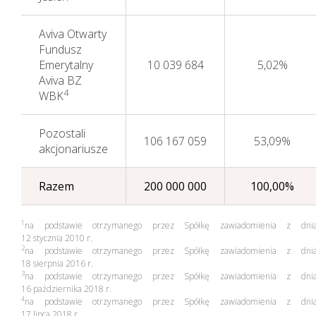
Aviva Otwarty
Fundusz
Emerytalny
10 039 684
5,02%
Aviva BZ
4
WBK
Pozostali
106 167 059
53,09%
akcjonariusze
Razem
200 000 000
100,00%
1
na podstawie otrzymanego przez Spółkę zawiadomienia z dni
12 stycznia 2010 r.
2
na podstawie otrzymanego przez Spółkę zawiadomienia z dni
18 sierpnia 2016 r.
3
na podstawie otrzymanego przez Spółkę zawiadomienia z dni
16 października 2018 r.
4
na podstawie otrzymanego przez Spółkę zawiadomienia z dni
17 lipca 2018 r.