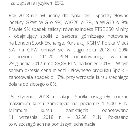
i zarządzania ryzykiem ESG.
Rok 2018 nie był udany dla rynku akcji. Spadały główn
indeksy GPW: WIG o 9%, WIG20 o 7%, a WIG30 o 9%
Prawie 9% spadek zaliczył również indeks FTSE 350 Minin
- obejmujący spółki z sektora górniczego notowan
na London Stock Exchange. Kurs akcji KGHM Polska Mied
S.A. na GPW obniżył się w ciągu roku 2018 o 20%
z poziomu 111,20 PLN odnotowanego w dni
29 grudnia 2017 r. do 88,88 PLN na koniec 2018 r. W ty
samym okresie cena miedzi - głównego produktu Spółki 
zanotowała spadek o 17%, przy wzroście kursu średnieg
dolara do złotego o 8%.
15 stycznia 2018 r. akcje Spółki osiągnęły roczn
maksimum kursu zamknięcia na poziomie 115,00 PLN
Minimum kursu zamknięcia odnotowan
11 września 2018 r. – 82,56 PLN. Pokazan
to w szczegółach na poniższym schemacie: