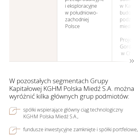
i eksploracyjne
w Kanad
w południowo-
budowa 
zachodniej
podziem
Polsce
miedzi i 
Projekt 
Gorda O
w Chile
W pozostałych segmentach Grupy
Kapitałowej KGHM Polska Miedź S.A. można
wyróżnić kilka głównych grup podmiotów:
spółki wspierające główny ciąg technologiczny
KGHM Polska Miedź S.A.,
fundusze inwestycyjne zamknięte i spółki portfelowe,
Nasza działalność i jej