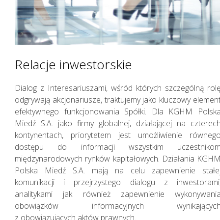
Relacje inwestorskie
Dialog z Interesariuszami, wśród których szczególną rol
odgrywają akcjonariusze, traktujemy jako kluczowy elemen
efektywnego funkcjonowania Spółki. Dla KGHM Polsk
Miedź S.A. jako firmy globalnej, działającej na czterec
kontynentach, priorytetem jest umożliwienie równeg
dostępu do informacji wszystkim uczestniko
międzynarodowych rynków kapitałowych. Działania KGH
Polska Miedź S.A. mają na celu zapewnienie stałe
komunikacji i przejrzystego dialogu z inwestorami
analitykami jak również zapewnienie wykonywani
obowiązków informacyjnych wynikającyc
z obowiązujących aktów prawnych.