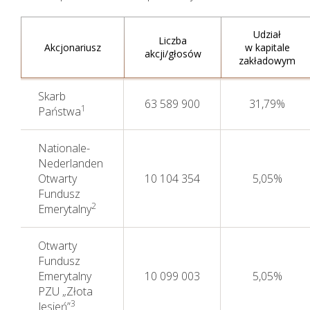
Udział
Liczba
Akcjonariusz
w kapitale
akcji/głosów
zakładowym
Skarb
63 589 900
31,79%
1
Państwa
Nationale-
Nederlanden
Otwarty
10 104 354
5,05%
Fundusz
2
Emerytalny
Otwarty
Fundusz
Emerytalny
10 099 003
5,05%
PZU „Złota
3
Jesień”