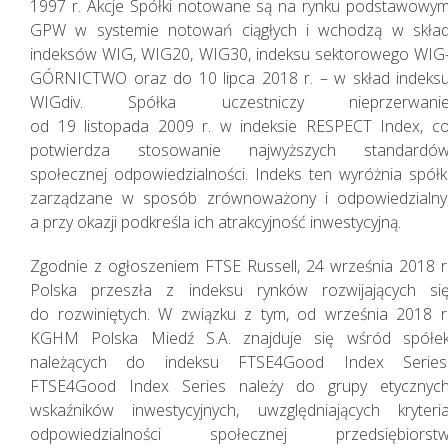
1997 r. Akcje Spółki notowane są na rynku podstawowy
GPW w systemie notowań ciągłych i wchodzą w skła
indeksów WIG, WIG20, WIG30, indeksu sektorowego WIG
GÓRNICTWO oraz do 10 lipca 2018 r. – w skład indeks
WIGdiv. Spółka uczestniczy nieprzerwani
od 19 listopada 2009 r. w indeksie RESPECT Index, c
Sprawozdania
potwierdza stosowanie najwyższych standardó
społecznej odpowiedzialności. Indeks ten wyróżnia spółk
Finansowe
zarządzane w sposób zrównoważony i odpowiedzialny
Skonsolidowane
a przy okazji podkreśla ich atrakcyjność inwestycyjną.
Zgodnie z ogłoszeniem FTSE Russell, 24 września 2018 r
Polska przeszła z indeksu rynków rozwijających si
do rozwiniętych. W związku z tym, od września 2018 r
KGHM Polska Miedź S.A. znajduje się wśród spółe
należących do indeksu FTSE4Good Index Series
FTSE4Good Index Series należy do grupy etycznyc
wskaźników inwestycyjnych, uwzględniających kryteri
odpowiedzialności społecznej przedsiębiorst