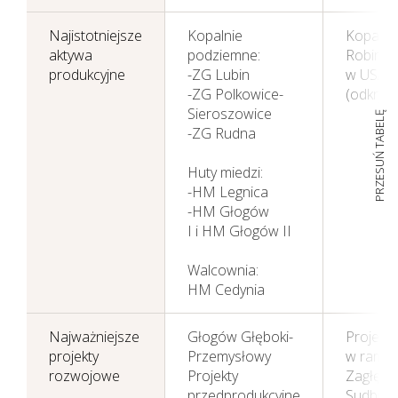
Najistotniejsze
Kopalnie
Kopalni
aktywa
podziemne:
Robins
produkcyjne
-ZG Lubin
w USA
-ZG Polkowice-
(odkryw
Sieroszowice
PRZESUŃ TABELĘ
-ZG Rudna
Huty miedzi:
-HM Legnica
-HM Głogów
I i HM Głogów II
Walcownia:
HM Cedynia
Działania w sferze
Najważniejsze
Głogów Głęboki-
Projekt 
środowiska
projekty
Przemysłowy
w rama
naturalnego
rozwojowe
Projekty
Zagłębi
przedprodukcyjne
Sudbury