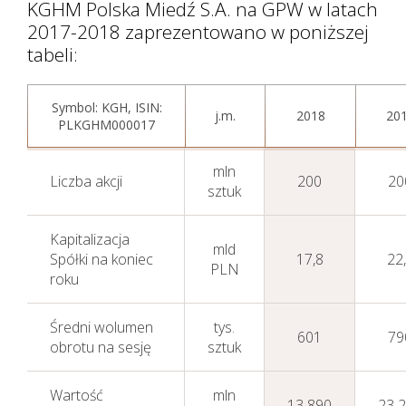
KGHM Polska Miedź S.A. na GPW w latach
2017-2018 zaprezentowano w poniższej
tabeli:
Symbol: KGH, ISIN:
j.m.
2018
20
PLKGHM000017
mln
Liczba akcji
200
20
sztuk
Kapitalizacja
mld
Spółki na koniec
17,8
22
PLN
roku
Średni wolumen
tys.
601
79
obrotu na sesję
sztuk
Wartość
mln
13 890
23 