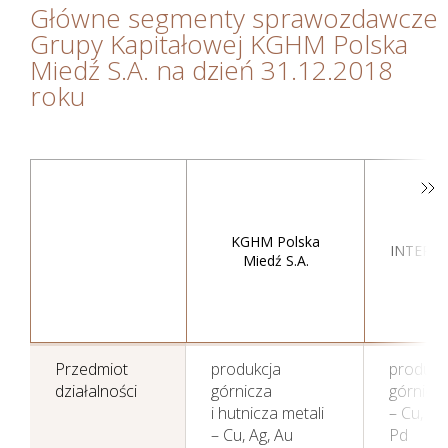
Główne segmenty sprawozdawcze
Grupy Kapitałowej KGHM Polska
Miedź S.A. na dzień 31.12.2018
roku
KG
KGHM Polska
INTERN
Miedź S.A.
Działania w sferze
LT
zagadnień
społecznych
Przedmiot
produkcja
produkc
działalności
górnicza
górnicza
i hutnicza metali
– Cu, Ni,
– Cu, Ag, Au
Pd