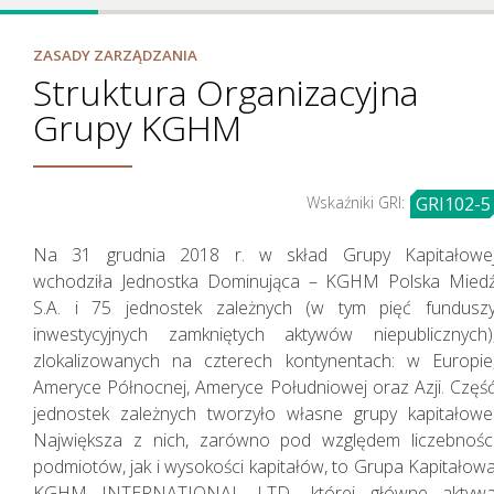
ZASADY ZARZĄDZANIA
Struktura Organizacyjna
Grupy KGHM
Jak tworzymy wartość
Wskaźniki GRI:
GRI102-5
Na 31 grudnia 2018 r. w skład Grupy Kapitałowe
wchodziła Jednostka Dominująca – KGHM Polska Mied
S.A. i 75 jednostek zależnych (w tym pięć fundusz
inwestycyjnych zamkniętych aktywów niepublicznych)
zlokalizowanych na czterech kontynentach: w Europie
Ameryce Północnej, Ameryce Południowej oraz Azji. Częś
jednostek zależnych tworzyło własne grupy kapitałowe
Największa z nich, zarówno pod względem liczebnośc
podmiotów, jak i wysokości kapitałów, to Grupa Kapitałow
KGHM INTERNATIONAL LTD., której główne aktyw