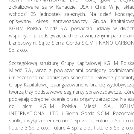
zlokalizowane są w Kanadzie, USA i Chile. W jej skła
wchodzi 25 jednostek zależnych. Na dzień kończąc
opisywany okres sprawozdawczy Grupa Kapitałow
KGHM Polska Miedź S.A. posiadała udziały w dwóc
wspólnych przedsięwzięciach z zewnętrznymi partneram
biznesowymi. Są to Sierra Gorda S.C.M. i NANO CARBO
Zasady zarządzania
Sp. z o.o.
Szczegółową strukturę Grupy Kapitałowej KGHM Polsk
Miedź S.A., wraz z powiązaniami pomiędzy podmiotami
umieszczono na poniższym schemacie. Główne podmiot
Grupy Kapitałowej, zaangażowane w branżę wydobywczą
tworzą trzy podstawowe segmenty sprawozdawcze, któr
podlegają odrębnej ocenie przez organy zarządcze. Należ
do nich: KGHM Polska Miedź S.A., KGH
INTERNATIONAL LTD. i Sierra Gorda S.C.M. Pozostał
spółki, z wyłączeniem Future 1 Sp. z o.o., Future 2 Sp. z o.o.
Future 3 Sp. z o.o., Future 4 Sp. z o.o., Future 5 Sp. z o.o.