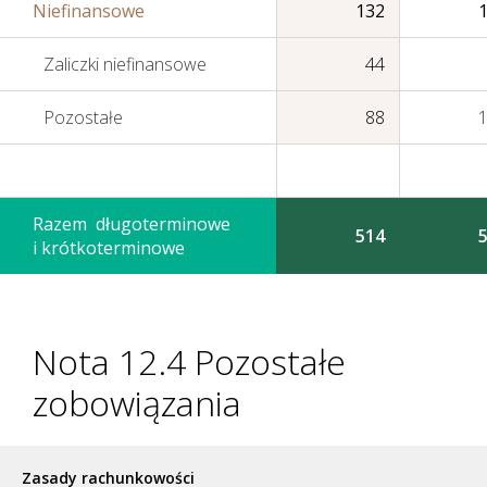
Niefinansowe
132
Zaliczki niefinansowe
44
Pozostałe
88
Sprawozdania
Finansowe
Razem długoterminowe
Skonsolidowane
514
i krótkoterminowe
Nota 12.4 Pozostałe
zobowiązania
Zasady rachunkowości