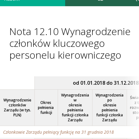
Nota 12.10 Wynagrodzenie
członków kluczowego
personelu kierowniczego
od 01.01.2018 do 31.12.2018
Wynagrodzenia
Wynagrodzenia
Świa
Wynagrodzenie
w
po
Okres
z 
członków
okresie
okresie
pełnienia
rozw
Zarządu (w tys.
pełnienia
pełnienia
funkcji
sto
PLN)
funkcji członka
funkcji członka
p
Zarządu
Zarządu
Członkowie Zarządu pełniący funkcję
na 31 grudnia 2018