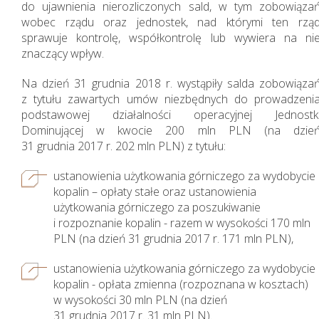
do ujawnienia nierozliczonych sald, w tym zobowiąza
wobec rządu oraz jednostek, nad którymi ten rzą
sprawuje kontrolę, współkontrolę lub wywiera na ni
znaczący wpływ.
Na dzień 31 grudnia 2018 r. wystąpiły salda zobowiąza
z tytułu zawartych umów niezbędnych do prowadzeni
podstawowej działalności operacyjnej Jednostk
Dominującej w kwocie 200 mln PLN (na dzie
31 grudnia 2017 r. 202 mln PLN) z tytułu:
ustanowienia użytkowania górniczego za wydobycie
Działania w sferze
kopalin – opłaty stałe oraz ustanowienia
użytkowania górniczego za poszukiwanie
zagadnień
i rozpoznanie kopalin - razem w wysokości 170 mln
społecznych
PLN (na dzień 31 grudnia 2017 r. 171 mln PLN),
ustanowienia użytkowania górniczego za wydobycie
kopalin - opłata zmienna (rozpoznana w kosztach)
w wysokości 30 mln PLN (na dzień
31 grudnia 2017 r. 31 mln PLN).