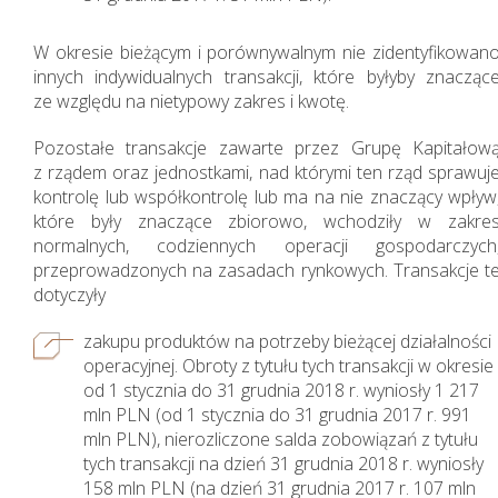
W okresie bieżącym i porównywalnym nie zidentyfikowan
innych indywidualnych transakcji, które byłyby znacząc
ze względu na nietypowy zakres i kwotę.
Pozostałe transakcje zawarte przez Grupę Kapitałow
z rządem oraz jednostkami, nad którymi ten rząd sprawuj
kontrolę lub współkontrolę lub ma na nie znaczący wpływ
które były znaczące zbiorowo, wchodziły w zakre
normalnych, codziennych operacji gospodarczych
przeprowadzonych na zasadach rynkowych. Transakcje t
dotyczyły
zakupu produktów na potrzeby bieżącej działalności
operacyjnej. Obroty z tytułu tych transakcji w okresie
Działania w sferze
od 1 stycznia do 31 grudnia 2018 r. wyniosły 1 217
mln PLN (od 1 stycznia do 31 grudnia 2017 r. 991
środowiska
mln PLN), nierozliczone salda zobowiązań z tytułu
naturalnego
tych transakcji na dzień 31 grudnia 2018 r. wyniosły
158 mln PLN (na dzień 31 grudnia 2017 r. 107 mln