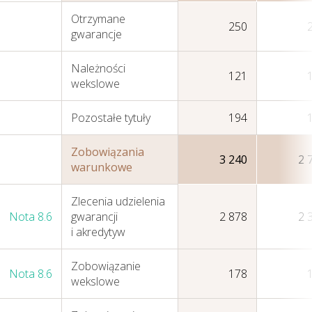
Otrzymane
250
gwarancje
Należności
121
wekslowe
Pozostałe tytuły
194
Zobowiązania
3 240
2 
warunkowe
Zlecenia udzielenia
Nota 8.6
gwarancji
2 878
2 
i akredytyw
Zobowiązanie
Nota 8.6
178
wekslowe