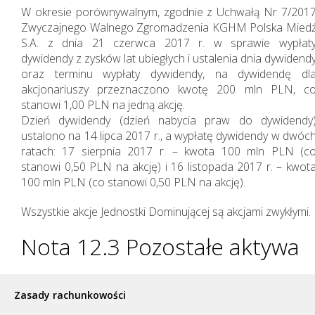
W okresie porównywalnym, zgodnie z Uchwałą Nr 7/201
wyniki w 2018 roku
Zwyczajnego Walnego Zgromadzenia KGHM Polska Mied
S.A. z dnia 21 czerwca 2017 r. w sprawie wypłat
dywidendy z zysków lat ubiegłych i ustalenia dnia dywidend
oraz terminu wypłaty dywidendy, na dywidendę dl
akcjonariuszy przeznaczono kwotę 200 mln PLN, c
stanowi 1,00 PLN na jedną akcję.
Dzień dywidendy (dzień nabycia praw do dywidendy
ustalono na 14 lipca 2017 r., a wypłatę dywidendy w dwóc
ratach: 17 sierpnia 2017 r. – kwota 100 mln PLN (c
stanowi 0,50 PLN na akcję) i 16 listopada 2017 r. – kwot
100 mln PLN (co stanowi 0,50 PLN na akcję).
Wszystkie akcje Jednostki Dominującej są akcjami zwykłymi.
Nota 12.3 Pozostałe aktywa
Zasady rachunkowości