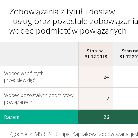
Zobowiązania z tytułu dostaw
i usług oraz pozostałe zobowiązani
wobec podmiotów powiązanych
Stan na
Stan n
31.12.2018
31.12.20
Zarządzanie kapitałem
Wobec wspólnych
ludzkim
24
przedsięwzięć
Wobec pozostałych podmiotów
2
powiązanych
Razem
26
Zgodnie z MSR 24 Grupa Kapitałowa zobowiązana jes