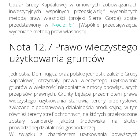
Udział Grupy Kapitałowej w umownych zobowiązaniac
inwestycyjnych wspólnych przedsięwzięć wycenianyc
metodą praw własności (projekt Sierra Gorda) zosta
przedstawiony w
Nocie 6.1
[Wspólne przedsięwzięci
wyceniane metodą praw własności].
Nota 12.7 Prawo wieczysteg
użytkowania gruntów
Jednostka Dominująca oraz polskie jednostki zależne Grup
Kapitałowej otrzymały prawa wieczystego użytkowani
gruntów w większości nieodpłatnie z mocy obowiązującyc
przepisów prawnych. Grunty będące przedmiotem praw
wieczystego użytkowania stanowią tereny przemysłow
związane z podstawową działalnością produkcyjną, w ty
również tereny stref ochronnych, na których przekroczon
zostały standardy jakości środowiska na skute
prowadzonej działalności gospodarczej.
W związku z charakterem użytkowania powyższyc