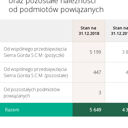
oraz pozostałe należności
od podmiotów powiązanych
Stan na
Stan n
31.12.2018
31.12.20
Od wspólnego przedsięwzięcia
5 199
3 
Zarządzanie Ryzykiem
Sierra Gorda S.C.M. (pożyczki)
Od wspólnego przedsięwzięcia
447
Sierra Gorda S.C.M. (pozostałe)
Od pozostałych podmiotów
3
powiązanych
Razem
5 649
4 