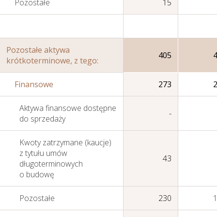
Pozostałe
15
Sprawozdania
Finansowe
Pozostałe aktywa
405
krótkoterminowe, z tego:
Jednostkowe
Finansowe
273
Aktywa finansowe dostępne
-
do sprzedaży
Kwoty zatrzymane (kaucje)
z tytułu umów
43
długoterminowych
o budowę
Pozostałe
230