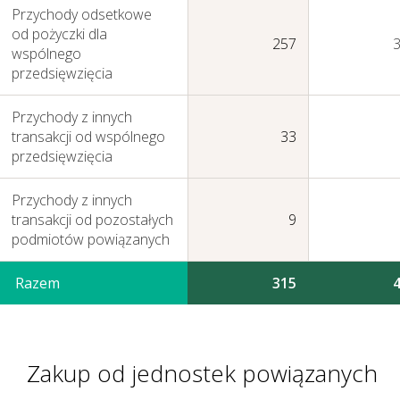
Przychody odsetkowe
od pożyczki dla
257
wspólnego
przedsięwzięcia
Przychody z innych
Zasady zarządzania
transakcji od wspólnego
33
przedsięwzięcia
Przychody z innych
transakcji od pozostałych
9
podmiotów powiązanych
Razem
315
Zakup od jednostek powiązanych