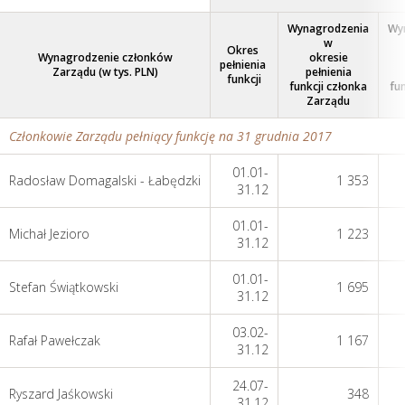
Wynagrodzenia
Wy
w
Okres
Wynagrodzenie członków
okresie
pełnienia
Zarządu (w tys. PLN)
pełnienia
funkcji
funkcji członka
fu
Zarządu
Członkowie Zarządu pełniący funkcję
na 31 grudnia 2017
01.01-
Radosław Domagalski - Łabędzki
1 353
31.12
01.01-
Michał Jezioro
1 223
31.12
01.01-
Stefan Świątkowski
1 695
31.12
03.02-
Rafał Pawełczak
1 167
31.12
24.07-
Ryszard Jaśkowski
348
31.12