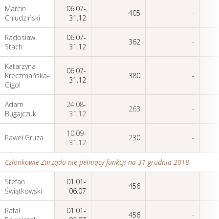
Marcin
06.07-
405
-
Chludziński
31.12
Radosław
06.07-
362
-
Stach
31.12
Katarzyna
06.07-
Kreczmańska-
380
-
31.12
Gigol
Adam
24.08-
263
-
Bugajczuk
31.12
10.09-
Paweł Gruza
230
-
31.12
Członkowie Zarządu nie pełniący funkcji na 31 grudnia 2018
Stefan
01.01-
456
-
Świątkowski
06.07
Rafał
01.01-
456
-