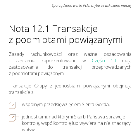
Sporządzono w mln PLN, chyba że wskazano inacze
Grupa KGHM i Nasze
Nota 12.1 Transakcje
Otoczenie
z podmiotami powiązanymi
Zasady rachunkowości oraz ważne oszacowani
i założenia zaprezentowane w
Części 10
maj
zastosowanie do transakcji przeprowadzanyc
z podmiotami powiązanymi.
Transakcje Grupy z jednostkami powiązanymi obejmuj
transakcje z:
wspólnym przedsięwzięciem Sierra Gorda,
jednostkami, nad którymi Skarb Państwa sprawuje
kontrolę, współkontrolę lub wywiera na nie znaczący
wpływ,