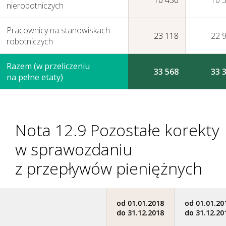
10 450
10 
nierobotniczych
Pracownicy na stanowiskach
23 118
22 
robotniczych
Razem (w przeliczeniu
33 568
33 
na pełne etaty)
Nota 12.9 Pozostałe korekty
w sprawozdaniu
z przepływów
pieniężnych
od 01.01.2018
od 01.01.20
do 31.12.2018
do 31.12.20