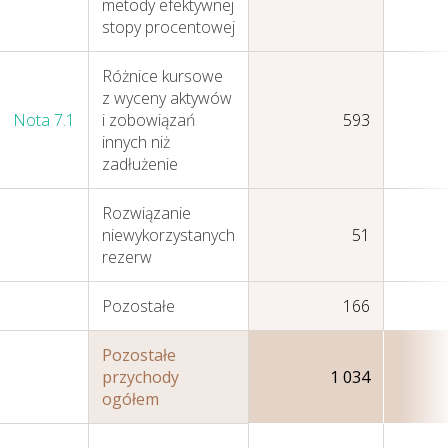
metody efektywnej
stopy procentowej
Różnice kursowe
z wyceny aktywów
Nota 7.1
i zobowiązań
593
innych niż
zadłużenie
Rozwiązanie
niewykorzystanych
51
rezerw
Pozostałe
166
Działania w sferze
Pozostałe
przychody
1 034
środowiska
ogółem
naturalnego