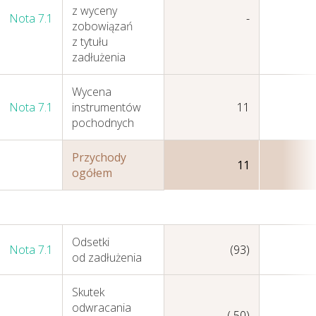
z wyceny
Nota 7.1
-
zobowiązań
z tytułu
Sprawozdania
zadłużenia
Finansowe
Jednostkowe
Wycena
Nota 7.1
instrumentów
11
pochodnych
Przychody
11
ogółem
Odsetki
Nota 7.1
(93)
od zadłużenia
Skutek
odwracania
( 50)