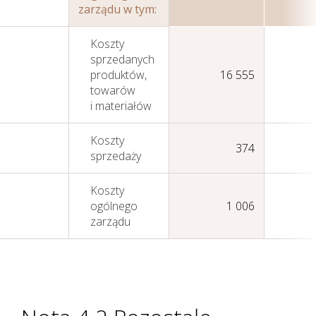
zarządu w tym:
Koszty
sprzedanych
produktów,
16 555
towarów
i materiałów
Koszty
Zarządzanie kapitałem
374
sprzedaży
ludzkim
Koszty
ogólnego
1 006
zarządu