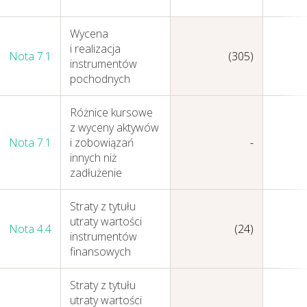
Wycena
i realizacja
Nota 7.1
(305)
instrumentów
pochodnych
Różnice kursowe
z wyceny aktywów
Nota 7.1
i zobowiązań
-
innych niż
zadłużenie
Straty z tytułu
utraty wartości
Nota 4.4
(24)
instrumentów
finansowych
Straty z tytułu
Nasza działalność i jej
utraty wartości