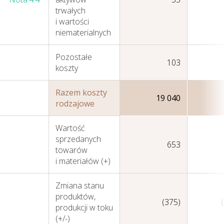
trwałych
i wartości
niematerialnych
Pozostałe
103
koszty
Nasza Strategia
Razem koszty
19 040
rodzajowe
Wartość
sprzedanych
653
towarów
i materiałów (+)
Zmiana stanu
produktów,
(375)
produkcji w toku
(+/-)