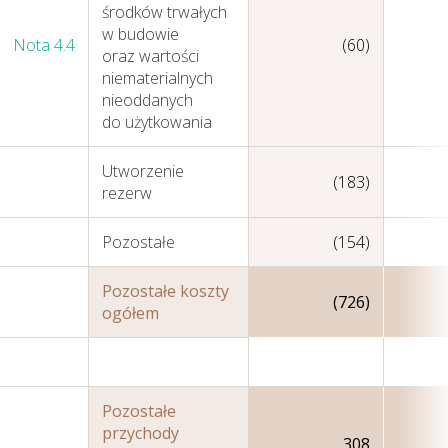
środków trwałych
wyniki w 2018 roku
w budowie
Nota 4.4
(60)
oraz wartości
niematerialnych
nieoddanych
do użytkowania
Utworzenie
(183)
rezerw
Pozostałe
(154)
Pozostałe koszty
(726)
ogółem
Pozostałe
przychody
308