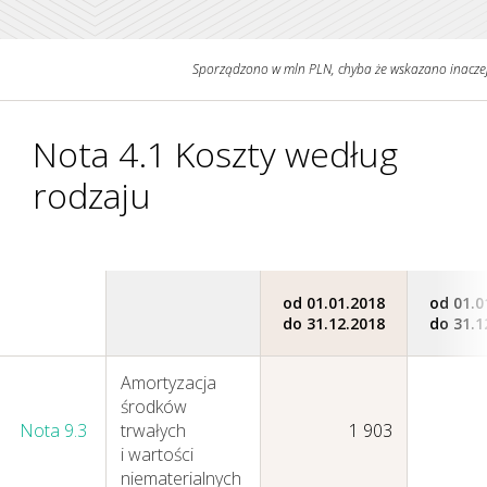
Sporządzono w mln PLN, chyba że wskazano inacze
Grupa KGHM i Nasze
Otoczenie
Nota 4.1 Koszty według
rodzaju
od 01.01.2018
od 01.0
do 31.12.2018
do 31.1
Amortyzacja
środków
Nota 9.3
trwałych
1 903
i wartości
niematerialnych