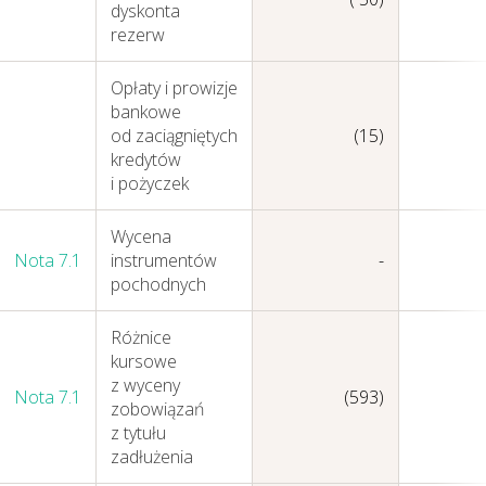
dyskonta
rezerw
Opłaty i prowizje
bankowe
od zaciągniętych
(15)
Sprawozdania
kredytów
i pożyczek
Finansowe
Skonsolidowane
Wycena
Nota 7.1
instrumentów
-
pochodnych
Różnice
kursowe
z wyceny
Nota 7.1
(593)
zobowiązań
z tytułu
zadłużenia