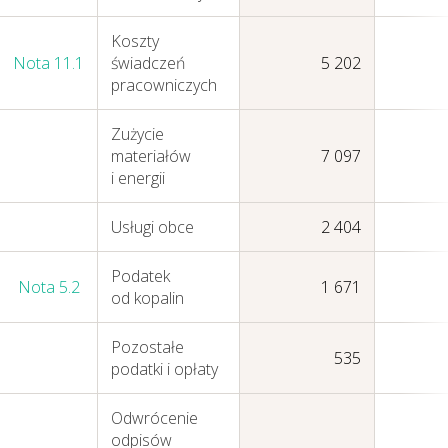
Koszty
Nota 11.1
świadczeń
5 202
pracowniczych
Jak tworzymy wartość
Zużycie
materiałów
7 097
i energii
Usługi obce
2 404
Podatek
Nota 5.2
1 671
od kopalin
Pozostałe
535
podatki i opłaty
Odwrócenie
odpisów