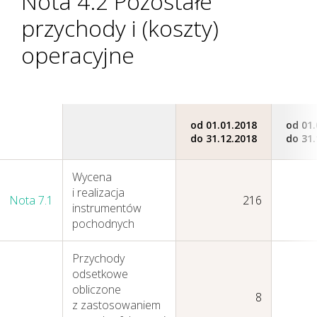
Nota 4.2 Pozostałe
przychody i (koszty)
operacyjne
od 01.01.2018
od 01.
do 31.12.2018
do 31.
Wycena
Działania w sferze
i realizacja
Nota 7.1
216
instrumentów
zagadnień
pochodnych
społecznych
Przychody
odsetkowe
obliczone
8
z zastosowaniem