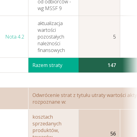
od odbiorców -
wg MSSF 9
aktualizacja
wartości
Nota 4.2
pozostałych
5
należności
finansowych
Razem straty
147
Odwrócenie strat z tytułu utraty wartości ak
rozpoznane w:
kosztach
sprzedanych
produktów,
56