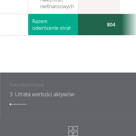
niefinansowych
Razem
804
odwrócenie strat
Noty objaśniające
3. Utrata wartości aktywów