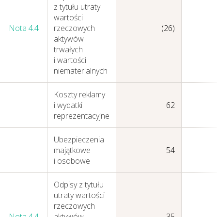
z tytułu utraty
wartości
Nota 4.4
rzeczowych
(26)
aktywów
trwałych
i wartości
niematerialnych
Zasady zarządzania
Koszty reklamy
i wydatki
62
reprezentacyjne
Ubezpieczenia
majątkowe
54
i osobowe
Odpisy z tytułu
utraty wartości
rzeczowych
Nota 4.4
aktywów
35