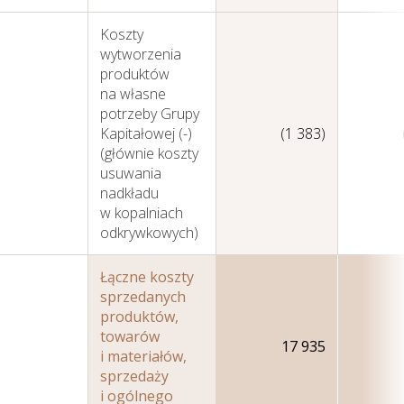
Koszty
wytworzenia
produktów
na własne
potrzeby Grupy
Kapitałowej (-)
(1 383)
(głównie koszty
Zarządzanie Ryzykiem
usuwania
nadkładu
w kopalniach
odkrywkowych)
Łączne koszty
sprzedanych
produktów,
towarów
17 935
i materiałów,
sprzedaży
i ogólnego