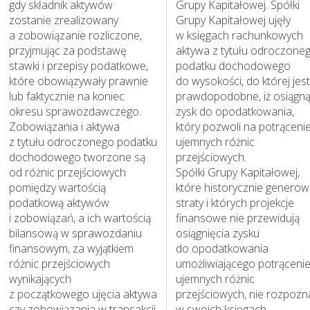
gdy składnik aktywów
Grupy Kapitałowej. Spółki
zostanie zrealizowany
Grupy Kapitałowej ujęły
a zobowiązanie rozliczone,
w księgach rachunkowych
przyjmując za podstawę
aktywa z tytułu odroczone
stawki i przepisy podatkowe,
podatku dochodowego
które obowiązywały prawnie
do wysokości, do której jest
lub faktycznie na koniec
prawdopodobne, iż osiągn
okresu sprawozdawczego.
zysk do opodatkowania,
Zobowiązania i aktywa
który pozwoli na potrąceni
z tytułu odroczonego podatku
ujemnych różnic
dochodowego tworzone są
przejściowych.
od różnic przejściowych
Spółki Grupy Kapitałowej,
pomiędzy wartością
które historycznie generow
podatkową aktywów
straty i których projekcje
i zobowiązań, a ich wartością
finansowe nie przewidują
bilansową w sprawozdaniu
osiągnięcia zysku
Działania w sferze
finansowym, za wyjątkiem
do opodatkowania
różnic przejściowych
umożliwiającego potrąceni
środowiska
wynikających
ujemnych różnic
naturalnego
z początkowego ujęcia aktywa
przejściowych, nie rozpozn
czy zobowiązania w transakcji
w swoich księgach