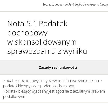
Sporządzono w mln PLN, chyba że wskazano inacze
Grupa KGHM i Nasze
Nota 5.1 Podatek
Otoczenie
dochodowy
w skonsolidowanym
sprawozdaniu
z wyniku
Zasady rachunkowości
Podatek dochodowy ujęty w wyniku finansowym obejmuje
podatek bieżący oraz podatek odroczony.
Podatek bieżący wyliczany jest zgodnie z aktualnym prawem
podatkowym.