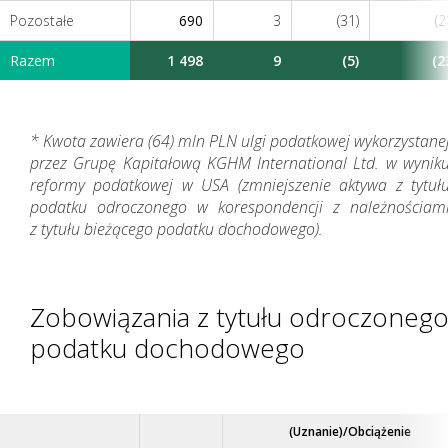
Pozostałe
690
3
(31)
(2
Razem
1 498
9
(5)
(2
* Kwota zawiera (64) mln PLN ulgi podatkowej wykorzystane
przez Grupę Kapitałową KGHM International Ltd. w wynik
reformy podatkowej w USA (zmniejszenie aktywa z tytuł
podatku odroczonego w korespondencji z należnościam
z tytułu bieżącego podatku dochodowego).
Zobowiązania z tytułu odroczoneg
podatku dochodowego
(Uznanie)/Obciążenie