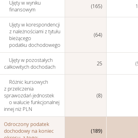
Ujęty w wyniku
(165)
finansowym
Ujęty w korespondencji
z należnościami z tytułu
(64)
bieżącego
podatku dochodowego
Sprawozdania
Finansowe
Ujęty w pozostałych
25
(
Skonsolidowane
całkowitych dochodach
Różnic kursowych
z przeliczenia
sprawozdań jednostek
(8)
o walucie funkcjonalnej
innej niż PLN
Odroczony podatek
dochodowy na koniec
(189)
okresu, z tego: