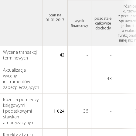
różnic
kursow
Stan na
z przelicz
pozostałe
01.01.2017
wynik
sprawoz
całkowite
finansowy
jednost
dochody
o waluc
funkcjonal
innej niż 
Wycena transakcji
42
-
-
terminowych
Aktualizacja
wyceny
-
-
43
instrumentów
zabezpieczających
Różnica pomiędzy
księgowymi
i podatkowymi
1 024
36
-
stawkami
amortyzacyjnymi
Korekty z tytułu