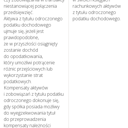
niestanowiącej połączenia
rachunkowych aktywów
przedsięwzięć.
z tytułu odroczonego
Aktywa z tytułu odroczonego
podatku dochodowego.
podatku dochodowego
ujmuje się, jeżeli jest
prawdopodobne,
że w przyszłości osiągnięty
zostanie dochód
do opodatkowania,
który umożliwi potrącenie
różnic przejściowych lub
wykorzystanie strat
podatkowych.
Kompensaty aktywów
i zobowiązań z tytułu podatku
odroczonego dokonuje się,
gdy spółka posiada możliwy
do wyegzekwowania tytuł
do przeprowadzenia
Nasza działalność i jej
kompensaty należności