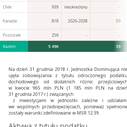
Chile
939
nieokreślony
-
Kanada
818
2026-2038
59
Pozostałe
256
-
-
Razem
5 496
59
Na dzień 31 grudnia 2018 r. Jednostka Dominująca ni
ujęła zobowiązania z tytułu odroczonego podatk
dochodowego od dodatnich różnic przejściowyc
w kwocie 965 mln PLN (1 185 mln PLN na dzie
31 grudnia 2017 r.) związanych
z inwestycjami w jednostki zależne i udziałam
we wspólnych przedsięwzięciach, ponieważ spełnion
zostały warunki zdefiniowane w MSR 12.39.
Aktywa z tytułu podatku