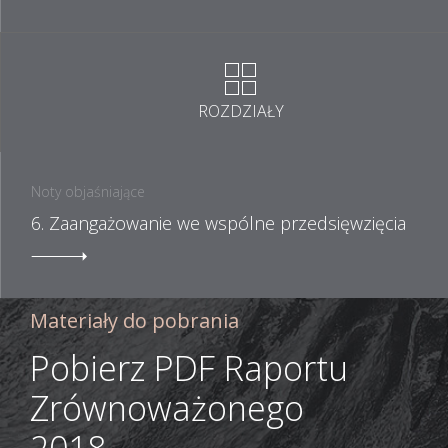
ROZDZIAŁY
Noty objaśniające
6. Zaangażowanie we wspólne przedsięwzięcia
Materiały do pobrania
Pobierz PDF Raportu
Zrównoważonego
2018