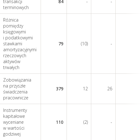
transakcji
84
-
-
terminowych
Różnica
pomiędzy
księgowymi
i podatkowymi
stawkami
79
(10)
-
amortyzacyjnymi
rzeczowych
aktywów
trwałych
Zobowiązania
na przyszłe
379
12
26
świadczenia
pracownicze
Instrumenty
kapitałowe
wyceniane
110
(2)
-
w wartości
godziwej