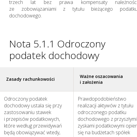
trzech lat bez prawa kompensaty należnośc
ze zobowiązaniami z tytułu bieżącego podatk
dochodowego.
Nota 5.1.1 Odroczony
podatek dochodowy
Ważne oszacowania
Zasady rachunkowości
Działania w sferze
i założenia
zagadnień
Odroczony podatek
Prawdopodobieństwo
społecznych
dochodowy ustala się przy
realizacji aktywów z tytułu
zastosowaniu stawek
odroczonego podatku
i przepisów podatkowych,
dochodowego z przyszłymi
które według przewidywań
zyskami podatkowymi opie
będą obowiązywać wtedy,
się na budżetach spółek