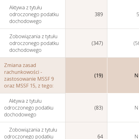
Aktywa z tytułu
Perspektywy
odroczonego podatku
389
dochodowego
Zobowiązania z tytułu
odroczonego podatku
(347)
(5
dochodowego
Zmiana zasad
rachunkowości -
(19)
N
zastosowanie MSSF 9
oraz MSSF 15, z tego:
Aktywa z tytułu
odroczonego podatku
(83)
N
dochodowego
Zobowiązania z tytułu
odroczonego podatku
64
N