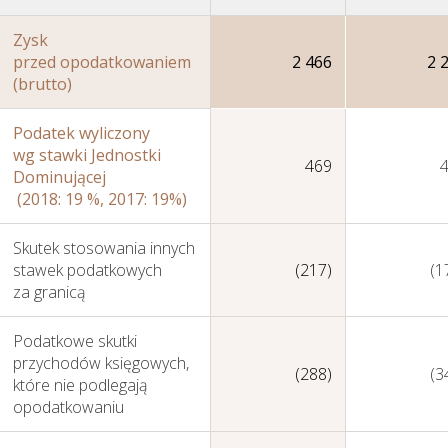
Zysk
przed opodatkowaniem
2 466
2 
(brutto)
Podatek wyliczony
wg stawki Jednostki
469
Nasza Strategia
Dominującej
(2018: 19 %, 2017: 19%)
Skutek stosowania innych
stawek podatkowych
(217)
(1
za granicą
Podatkowe skutki
przychodów księgowych,
(288)
(3
które nie podlegają
opodatkowaniu