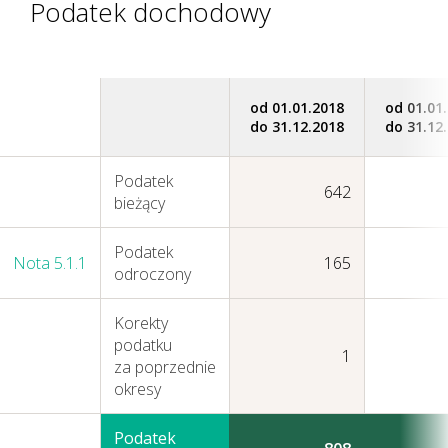
Podatek dochodowy
od 01.01.2018
od 01.01
do 31.12.2018
do 31.12
Jak tworzymy wartość
Podatek
642
bieżący
Podatek
Nota 5.1.1
165
odroczony
Korekty
podatku
1
za poprzednie
okresy
Podatek