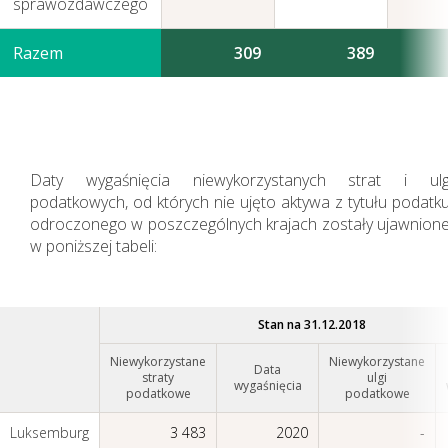
sprawozdawczego
Razem
309
389
Daty wygaśnięcia niewykorzystanych strat i ul
podatkowych, od których nie ujęto aktywa z tytułu podatk
odroczonego w poszczególnych krajach zostały ujawnion
w poniższej tabeli:
Stan na 31.12.2018
Niewykorzystane
Niewykorzystane
Data
straty
ulgi
wygaśnięcia
podatkowe
podatkowe
Luksemburg
3 483
2020
-