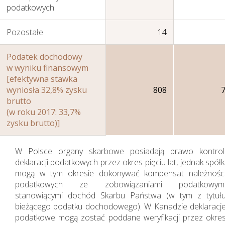
podatkowych
Pozostałe
14
Podatek dochodowy
w wyniku finansowym
[efektywna stawka
wyniosła 32,8% zysku
808
brutto
Zarządzanie kapitałem
(w roku 2017: 33,7%
ludzkim
zysku brutto)]
W Polsce organy skarbowe posiadają prawo kontrol
deklaracji podatkowych przez okres pięciu lat, jednak spółk
mogą w tym okresie dokonywać kompensat należnośc
podatkowych ze zobowiązaniami podatkowym
stanowiącymi dochód Skarbu Państwa (w tym z tytuł
bieżącego podatku dochodowego). W Kanadzie deklaracj
podatkowe mogą zostać poddane weryfikacji przez okre