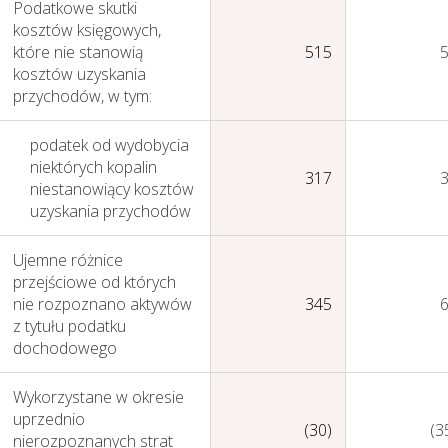
Podatkowe skutki
kosztów księgowych,
które nie stanowią
515
kosztów uzyskania
przychodów, w tym:
podatek od wydobycia
niektórych kopalin
317
niestanowiący kosztów
Zarządzanie Ryzykiem
uzyskania przychodów
Ujemne różnice
przejściowe od których
nie rozpoznano aktywów
345
z tytułu podatku
dochodowego
Wykorzystane w okresie
uprzednio
(30)
(3
nierozpoznanych strat