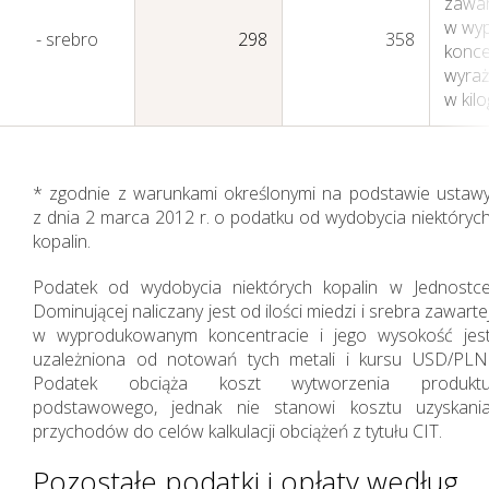
zawa
w wy
- srebro
298
358
konce
wyra
w kil
* zgodnie z warunkami określonymi na podstawie ustaw
z dnia 2 marca 2012 r. o podatku od wydobycia niektóryc
kopalin.
Podatek od wydobycia niektórych kopalin w Jednostc
Dominującej naliczany jest od ilości miedzi i srebra zawarte
w wyprodukowanym koncentracie i jego wysokość jes
uzależniona od notowań tych metali i kursu USD/PLN
Podatek obciąża koszt wytworzenia produkt
podstawowego, jednak nie stanowi kosztu uzyskani
przychodów do celów kalkulacji obciążeń z tytułu CIT.
Pozostałe podatki i opłaty według