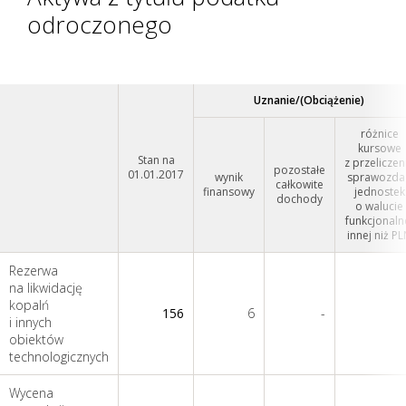
odroczonego
Uznanie/(Obciążenie)
różnice
kursowe
Stan na
z przeliczen
pozostałe
01.01.2017
wynik
sprawozda
całkowite
finansowy
jednostek
dochody
o walucie
funkcjonaln
innej niż P
Rezerwa
na likwidację
kopalń
156
6
-
i innych
obiektów
technologicznych
Wycena