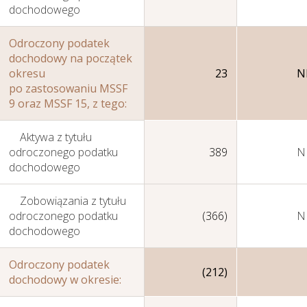
dochodowego
Sprawozdania
Odroczony podatek
dochodowy na początek
Finansowe
okresu
23
N
Jednostkowe
po zastosowaniu MSSF
9 oraz MSSF 15, z tego:
Aktywa z tytułu
odroczonego podatku
389
N
dochodowego
Zobowiązania z tytułu
odroczonego podatku
(366)
N
dochodowego
Odroczony podatek
(212)
dochodowy w okresie: