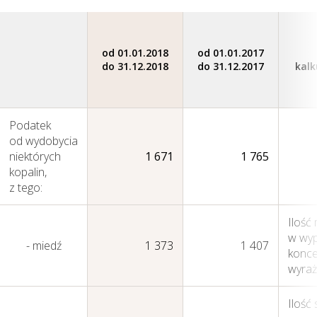
od 01.01.2018
od 01.01.2017
do 31.12.2018
do 31.12.2017
kalk
Podatek
od wydobycia
niektórych
1 671
1 765
kopalin,
z tego:
Ilość
w wy
- miedź
1 373
1 407
konce
wyra
Ilość